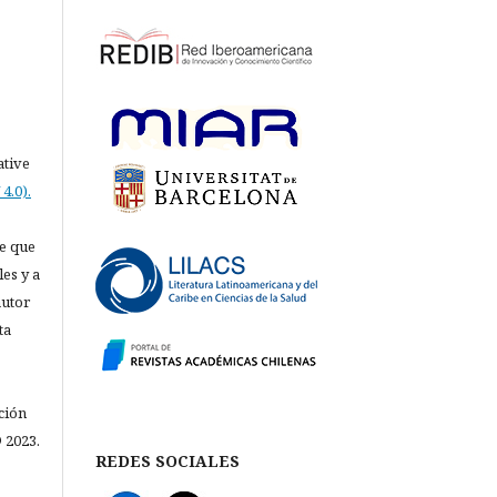
ative
4.0).
e que
les y a
autor
ta
ción
 2023.
REDES SOCIALES