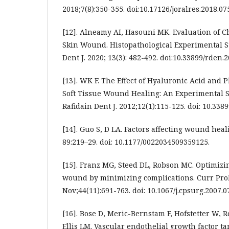
2018;7(8):350-355. doi:10.17126/joralres.2018.07
[12]. Alneamy AI, Hasouni MK. Evaluation of C
Skin Wound. Histopathological Experimental St
Dent J. 2020; 13(3): 482-492. doi:10.33899/rden.
[13]. WK F. The Effect of Hyaluronic Acid and P
Soft Tissue Wound Healing: An Experimental S
Rafidain Dent J. 2012;12(1):115-125. doi: 10.338
[14]. Guo S, D LA. Factors affecting wound heali
89:219–29. doi: 10.1177/0022034509359125.
[15]. Franz MG, Steed DL, Robson MC. Optimizi
wound by minimizing complications. Curr Prob
Nov;44(11):691-763. doi: 10.1067/j.cpsurg.2007.0
[16]. Bose D, Meric-Bernstam F, Hofstetter W, 
Ellis LM. Vascular endothelial growth factor t