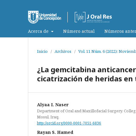
Acerca de
Número actual
Números anter
Inicio
/
Archivos
/
Vol. 11 Núm. 6 (2022): Noviem
¿La gemcitabina anticance
cicatrización de heridas en
Alyaa I. Naser
Department of Oral and Maxillofacial Surgery. College
Mosul, Iraq.
http://orcid.org/0000-0001-7051-6836
Rayan S. Hamed