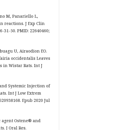
no M, Panariello L,
 reactions. J Exp Clin
66-31-50. PMID: 22640460;
gbuagu U, Airaodion EO.
fairia occidentalis Leaves
 in Wistar Rats. Int J
 and Systemic Injection of
ts. Int J Low Extrem
4620938168. Epub 2020 Jul
ic agent Ostene® and
s. J Oral Res.