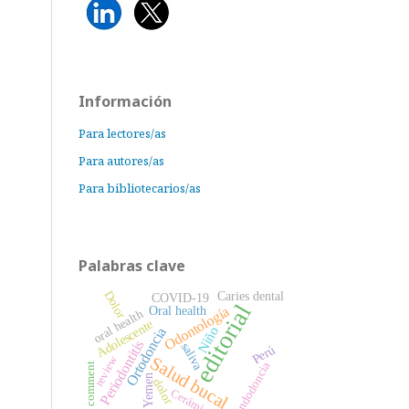
Información
Para lectores/as
Para autores/as
Para bibliotecarios/as
Palabras clave
Dolor
Caries dental
COVID-19
editorial
Oral health
Odontología
oral health
Adolescente
Niño
Ortodoncia
Periodontitis
saliva
Perú
Salud bucal
review
Endodoncia
comment
Yemen
dolor
Cerámica