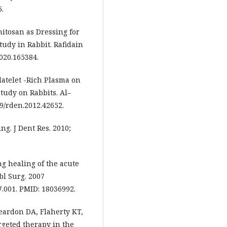
5.
hitosan as Dressing for
udy in Rabbit. Rafidain
2020.165384.
latelet -Rich Plasma on
tudy on Rabbits. Al–
99/rden.2012.42652.
ng. J Dent Res. 2010;
ng healing of the acute
l Surg. 2007
7.001. PMID: 18036992.
Reardon DA, Flaherty KT,
argeted therapy in the