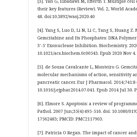
[3]. Yan G, Elbadawi M, Efferth T. Multiple cel
their key features (Review). Vol. 2, World Acade
48. doi:10.3892/wasj.2020.40
[4]. Yang S, Luo D, Li N, Li C, Tang S, Huang 
Gemcitabine and Its Phosphates: DNA Polymeri
3'-5' Exonuclease Inhibition. Biochemistry. 202
10.1021/acs.biochem.0c00543. Epub 2020 Nov 4.
[5]. de Sousa Cavalcante L, Monteiro G. Gemci
molecular mechanisms of action, sensitivity 
pancreatic cancer. Eur J Pharmacol. 2014;741:8-
10.1016/j.ejphar.2014.07.041. Epub 2014 Jul 30.
[6]. Elmore S. Apoptosis: a review of programme
Pathol. 2007 Jun;35(4):495-516. doi: 10.1080/0
17562483; PMCID: PMC2117903.
[7]. Patricia O Regan. The impact of cancer an