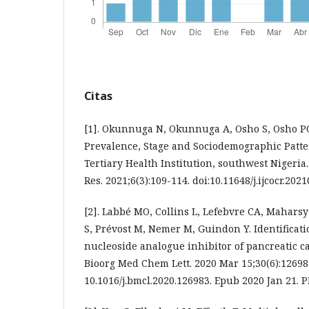
Citas
[1]. Okunnuga N, Okunnuga A, Osho S, Osho P
Prevalence, Stage and Sociodemographic Patter
Tertiary Health Institution, southwest Nigeria.
Res. 2021;6(3):109-114. doi:10.11648/j.ijcocr.202
[2]. Labbé MO, Collins L, Lefebvre CA, Maharsy
S, Prévost M, Nemer M, Guindon Y. Identificatio
nucleoside analogue inhibitor of pancreatic ca
Bioorg Med Chem Lett. 2020 Mar 15;30(6):126983
10.1016/j.bmcl.2020.126983. Epub 2020 Jan 21. 