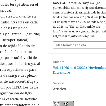
Naser AI, Hamed RS, Taqa GA. ¿La
dosis terapéutica en el
gemcitabina anticancerígena sistémi
sa oral.
compromete la cicatrización de herid
eron aleatoriamente en
tejidos blandos orales?. J Oral Res [Inte
tudio, 15 ratas en cada
31 de diciembre de 2022 [citado 6 de a
de 2026];11(6):1-11. Disponible en:
na dosis única de
http://revistas.udec.cl/index.php/journa
l) y al grupo B (estudio)
ral_research/article/view/10603
 intraperitoneal).
Más formatos de cita
ón de tejido blando de
derecho de la mucosa
grupo se subdividió de
Número
 después de la cirugía, al
Vol. 11 Núm. 6 (2022): Noviembre
taron especímenes para
Diciembre
as de sangre del plexo
os de microcentrífuga y
Sección
on por ELISA. Los datos
Articles
gnificación de 0,05.
e la cascada de heridas
a un empeoramiento de la