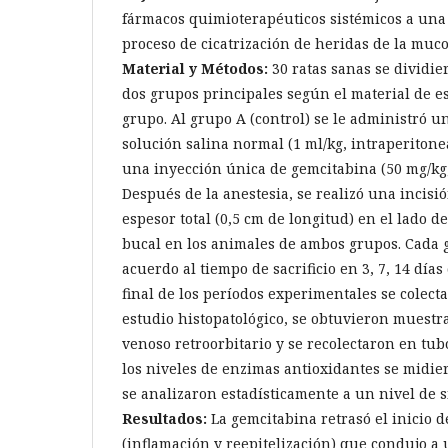
fármacos quimioterapéuticos sistémicos a una 
proceso de cicatrización de heridas de la muco
Material y Métodos:
30 ratas sanas se dividi
dos grupos principales según el material de es
grupo. Al grupo A (control) se le administró u
solución salina normal (1 ml/kg, intraperitonea
una inyección única de gemcitabina (50 mg/kg,
Después de la anestesia, se realizó una incisi
espesor total (0,5 cm de longitud) en el lado 
bucal en los animales de ambos grupos. Cada 
acuerdo al tiempo de sacrificio en 3, 7, 14 días
final de los períodos experimentales se colec
estudio histopatológico, se obtuvieron muestr
venoso retroorbitario y se recolectaron en tub
los niveles de enzimas antioxidantes se midier
se analizaron estadísticamente a un nivel de si
Resultados:
La gemcitabina retrasó el inicio d
(inflamación y reepitelización) que condujo 