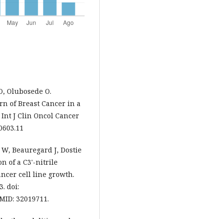
O, Olubosede O.
n of Breast Cancer in a
 Int J Clin Oncol Cancer
10603.11
 W, Beauregard J, Dostie
n of a C3'-nitrile
ncer cell line growth.
. doi:
PMID: 32019711.