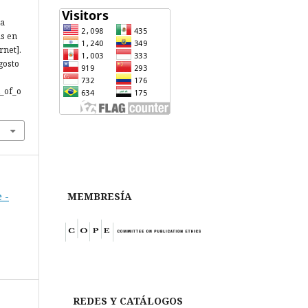
ca
as en
rnet].
gosto
l_of_o
MEMBRESÍA
 -
REDES Y CATÁLOGOS