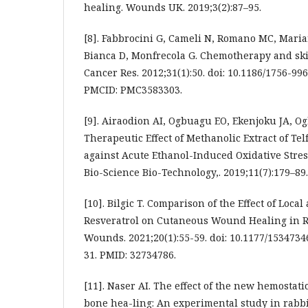
healing. Wounds UK. 2019;3(2):87–95.
[8]. Fabbrocini G, Cameli N, Romano MC, Maria
Bianca D, Monfrecola G. Chemotherapy and skin
Cancer Res. 2012;31(1):50. doi: 10.1186/1756-99
PMCID: PMC3583303.
[9]. Airaodion AI, Ogbuagu EO, Ekenjoku JA, O
Therapeutic Effect of Methanolic Extract of Tel
against Acute Ethanol-Induced Oxidative Stress
Bio-Science Bio-Technology,. 2019;11(7):179–89.
[10]. Bilgic T. Comparison of the Effect of Local
Resveratrol on Cutaneous Wound Healing in Ra
Wounds. 2021;20(1):55-59. doi: 10.1177/153473
31. PMID: 32734786.
[11]. Naser AI. The effect of the new hemostat
bone hea-ling: An experimental study in rabbit