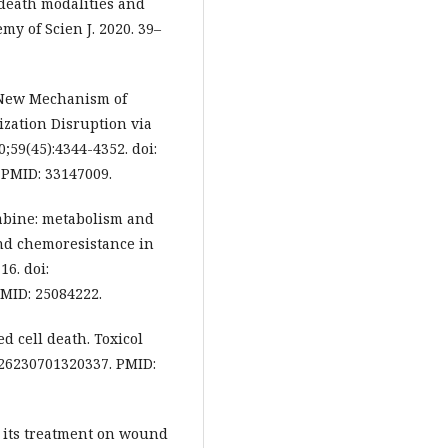
l death modalities and
my of Scien J. 2020. 39–
Z. New Mechanism of
zation Disruption via
0;59(45):4344-4352. doi:
 PMID: 33147009.
tabine: metabolism and
and chemoresistance in
16. doi:
 PMID: 25084222.
d cell death. Toxicol
1926230701320337. PMID:
d its treatment on wound