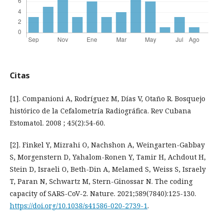
Citas
[1]. Companioni A, Rodríguez M, Días V, Otaño R. Bosquejo
histórico de la Cefalometría Radiográfica. Rev Cubana
Estomatol. 2008 ; 45(2):54-60.
[2]. Finkel Y, Mizrahi O, Nachshon A, Weingarten-Gabbay
S, Morgenstern D, Yahalom-Ronen Y, Tamir H, Achdout H,
Stein D, Israeli O, Beth-Din A, Melamed S, Weiss S, Israely
T, Paran N, Schwartz M, Stern-Ginossar N. The coding
capacity of SARS-CoV-2. Nature. 2021;589(7840):125-130.
https://doi.org/10.1038/s41586-020-2739-1
.