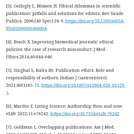
[3]. Gollogly L, Momen H. Ethical dilemmas in scientific
publication: pitfalls and solutions for editors. Rev Saude
Publica. 2006;(40 Spec):24-9.
https://doi.org/10.1590/s0034-
89102006000400004
.
[4]. Bosch X. Improving biomedical journals’ ethical
policies: the case of research misconduct. J Med
Ethics.2014;40:644-646.
[5]. Singhal S, Kalra BS. Publication ethics: Role and
responsibility of authors. Indian J Gastroenterol.
2021;40(1):65-71.
https://doi.org/10.1007/s12664-020-01129-
5
.
[6]. Marder E. Living Science: Authorship then and now.
eLife 2022;11:e76242.
https://doi.org/10.7554/eLife.76242
[7]. Goldman L. Overlapping publications. Am J Med.