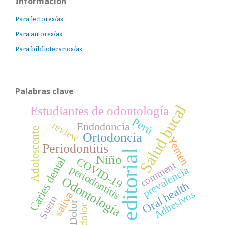
Información
Para lectores/as
Para autores/as
Para bibliotecarios/as
Palabras clave
Salud bucal
Estudiantes de odontología
Perú
review
Endodoncia
Adolescente
Ortodoncia
Yemen
Periodontitis
editorial
Niño
Caries dental
COVID-19
comment
periodontitis
prevalencia
Odontología
Oral health
Adhesivos
saliva
Suero
Dolor
dolor