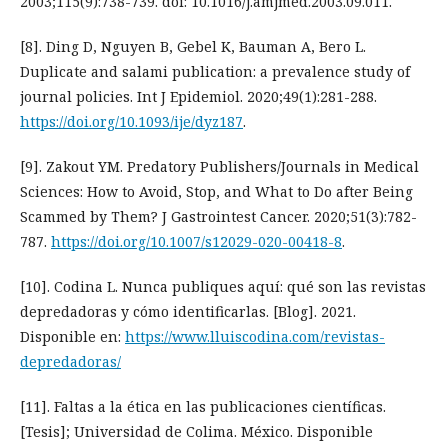
2003;115(9):738-739. doi: 10.1016/j.amjmed.2003.09.011.
[8]. Ding D, Nguyen B, Gebel K, Bauman A, Bero L.
Duplicate and salami publication: a prevalence study of
journal policies. Int J Epidemiol. 2020;49(1):281-288.
https://doi.org/10.1093/ije/dyz187
.
[9]. Zakout YM. Predatory Publishers/Journals in Medical
Sciences: How to Avoid, Stop, and What to Do after Being
Scammed by Them? J Gastrointest Cancer. 2020;51(3):782-
787.
https://doi.org/10.1007/s12029-020-00418-8
.
[10]. Codina L. Nunca publiques aquí: qué son las revistas
depredadoras y cómo identificarlas. [Blog]. 2021.
Disponible en:
https://www.lluiscodina.com/revistas-
depredadoras/
[11]. Faltas a la ética en las publicaciones científicas.
[Tesis]; Universidad de Colima. México. Disponible