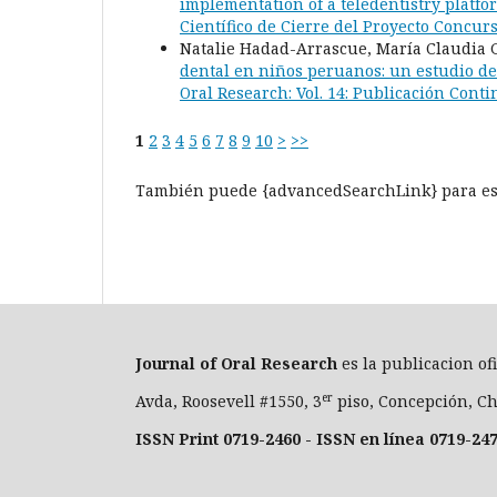
implementation of a teledentistry platfo
Científico de Cierre del Proyecto Concur
Natalie Hadad-Arrascue, María Claudia G
dental en niños peruanos: un estudio de
Oral Research: Vol. 14: Publicación Cont
1
2
3
4
5
6
7
8
9
10
>
>>
También puede {advancedSearchLink} para est
Journal of Oral Researc
h
es la publicacion of
er
Avda, Roosevell #1550, 3
piso, Concepción, Ch
ISSN Print 0719-2460 - ISSN en línea 0719-24