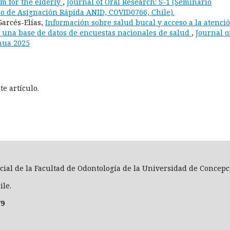
rm for the elderly
,
Journal of Oral Research: S-1 (Seminario
so de Asignación Rápida ANID, COVID0766, Chile).
arcés-Elías,
Información sobre salud bucal y acceso a la atenci
 una base de datos de encuestas nacionales de salud
,
Journal o
inua 2025
e artículo.
icial de la Facultad de Odontología de la Universidad de Concepc
ile.
79