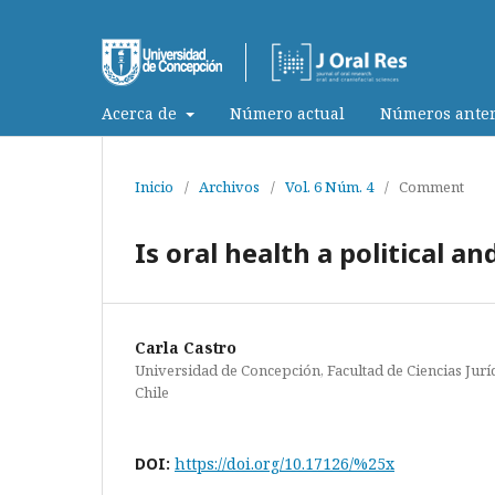
Acerca de
Número actual
Números anter
Inicio
/
Archivos
/
Vol. 6 Núm. 4
/
Comment
Is oral health a political and
Carla Castro
Universidad de Concepción, Facultad de Ciencias Juríd
Chile
DOI:
https://doi.org/10.17126/%25x