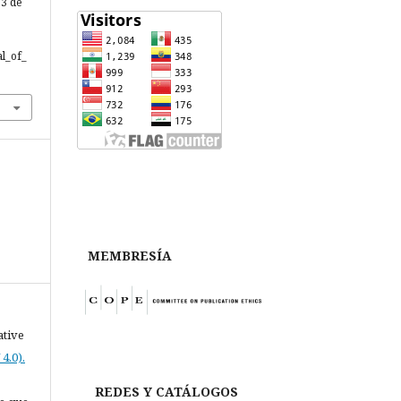
 3 de
al_of_
MEMBRESÍA
ative
4.0).
REDES Y CATÁLOGOS