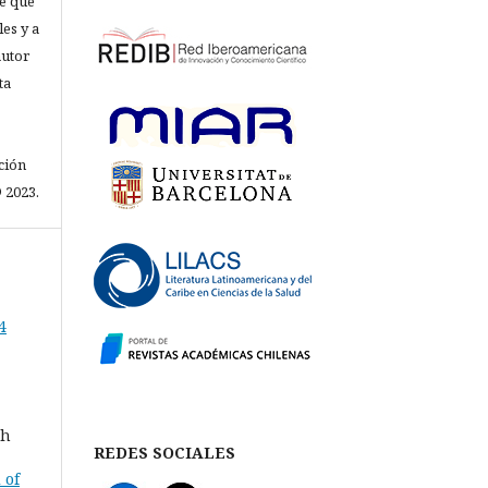
e que
les y a
autor
ta
ción
 2023.
4
sh
REDES SOCIALES
 of