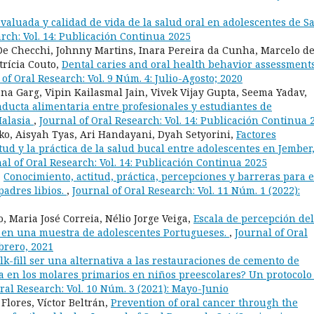
evaluada y calidad de vida de la salud oral en adolescentes de S
arch: Vol. 14: Publicación Continua 2025
 De Checchi, Johnny Martins, Inara Pereira da Cunha, Marcelo d
trícia Couto,
Dental caries and oral health behavior assessment
 of Oral Research: Vol. 9 Núm. 4: Julio-Agosto; 2020
 Garg, Vipin Kailasmal Jain, Vivek Vijay Gupta, Seema Yadav,
nducta alimentaria entre profesionales y estudiantes de
Malasia
,
Journal of Oral Research: Vol. 14: Publicación Continua 
o, Aisyah Tyas, Ari Handayani, Dyah Setyorini,
Factores
tud y la práctica de la salud bucal entre adolescentes en Jember
al of Oral Research: Vol. 14: Publicación Continua 2025
,
Conocimiento, actitud, práctica, percepciones y barreras para e
padres libios.
,
Journal of Oral Research: Vol. 11 Núm. 1 (2022):
, Maria José Correia, Nélio Jorge Veiga,
Escala de percepción del
 en una muestra de adolescentes Portugueses.
,
Journal of Oral
brero, 2021
k-fill ser una alternativa a las restauraciones de cemento de
a en los molares primarios en niños preescolares? Un protocolo
ral Research: Vol. 10 Núm. 3 (2021): Mayo-Junio
lores, Víctor Beltrán,
Prevention of oral cancer through the