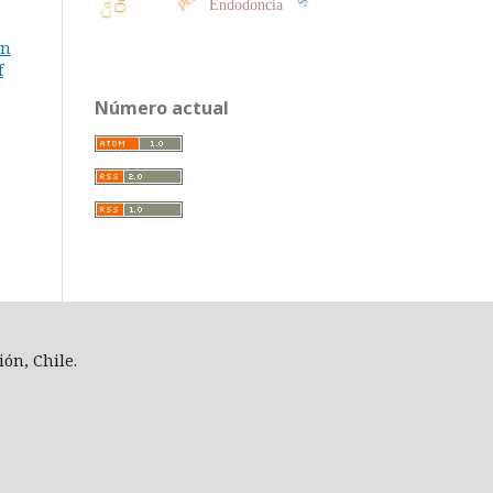
Endodoncia
ón
f
Número actual
ión, Chile.