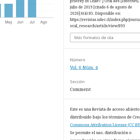
priority in Chile?. J Oral Res [Internet].
julio de 2019 [citado 6 de agosto de
2026];6(4):85. Disponible en:
https://revistas.udec.cl/index.php/journ
oral_research/article/view/893
Más formatos de cita
Número
Vol. 6 Núm. 4
Sección
Comment
Este es una Revista de acceso abierto
distribuido bajo los términos de Cre
Commons Attribution License (CC BY 
Se permite el uso, distribución o