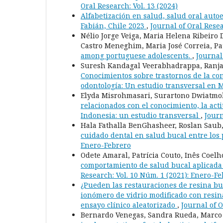
Oral Research: Vol. 13 (2024)
Alfabetización en salud, salud oral auto
Fabián, Chile 2023
,
Journal of Oral Rese
Nélio Jorge Veiga, Maria Helena Ribeiro
Castro Meneghim, Maria José Correia, Pa
among portuguese adolescents.
,
Journal
Suresh Kandagal Veerabhadrappa, Ranjana
Conocimientos sobre trastornos de la co
odontología: Un estudio transversal en 
Elyda Misrohmasari, Surartono Dwiatmok
relacionados con el conocimiento, la acti
Indonesia: un estudio transversal
,
Journ
Hala Fathalla BenGhasheer, Roslan Saub
cuidado dental en salud bucal entre los 
Enero-Febrero
Odete Amaral, Patrícia Couto, Inês Coelho
comportamiento de salud bucal aplicada
Research: Vol. 10 Núm. 1 (2021): Enero-Fe
¿Pueden las restauraciones de resina bul
ionómero de vidrio modificado con resin
ensayo clínico aleatorizado
,
Journal of O
Bernardo Venegas, Sandra Rueda, Marco F