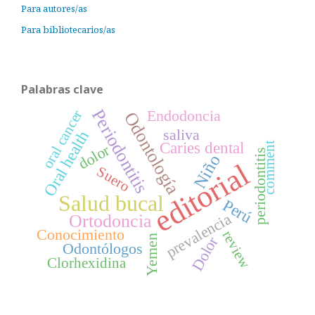
Para autores/as
Para bibliotecarios/as
Palabras clave
Periodontitis
Endodoncia
oral cancer
Odontología
saliva
Oral health
Caries dental
comment
dolor
periodontitis
Niño
editorial
Suero
Salud bucal
Perú
prevalencia
Ortodoncia
Conocimiento
review
Yemen
Dolor
Odontólogos
Clorhexidina