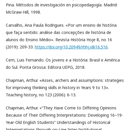
Pina. Métodos de investigación en psicopedagogía. Madrid:
McGraw-Hill, 1998.
Carvalho, Ana Paula Rodrigues. «Por um ensino de história
que faça sentido: análise das concepções de história de
alunos do Ensino Médio». Revista História Hoje 8, no 16
(2019): 209-33.
https://doi.org/10.20949/rhhj.v8i16.516
.
Cerri, Luis Fernando. Os jovens e a História: Brasil e América
do Sul. Ponta Grossa: Editora UEPG, 2018.
Chapman, Arthur. «Asses, archers and assumptions: strategies
for improving thinking skills in history in Years 9 to 13».
Teaching history, no 123 (2006): 6-13.
Chapman, Arthur. «“They Have Come to Differing Opinions
Because of Their Differing Interpretations: Developing 16–19-
Year-Old English Students” Understandings of Historical
Interpretations through on-Line Inter-Institutional