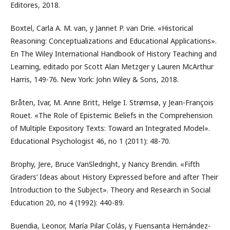
Editores, 2018.
Boxtel, Carla A. M. van, y Jannet P. van Drie. «Historical
Reasoning: Conceptualizations and Educational Applications».
En The Wiley International Handbook of History Teaching and
Learning, editado por Scott Alan Metzger y Lauren McArthur
Harris, 149-76. New York: John Wiley & Sons, 2018.
Bråten, Ivar, M. Anne Britt, Helge I. Strømsø, y Jean-François
Rouet. «The Role of Epistemic Beliefs in the Comprehension
of Multiple Expository Texts: Toward an Integrated Model».
Educational Psychologist 46, no 1 (2011): 48-70.
Brophy, Jere, Bruce VanSledright, y Nancy Brendin. «Fifth
Graders’ Ideas about History Expressed before and after Their
Introduction to the Subject». Theory and Research in Social
Education 20, no 4 (1992): 440-89.
Buendia, Leonor, María Pilar Colás, y Fuensanta Hernández-