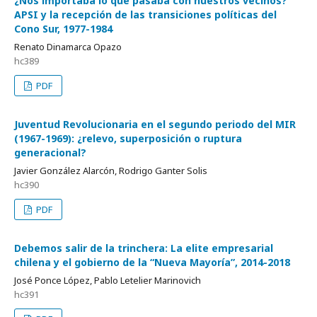
¿Nos importaba lo que pasaba con nuestros vecinos?
APSI y la recepción de las transiciones políticas del
Cono Sur, 1977-1984
Renato Dinamarca Opazo
hc389
PDF
Juventud Revolucionaria en el segundo periodo del MIR
(1967-1969): ¿relevo, superposición o ruptura
generacional?
Javier González Alarcón, Rodrigo Ganter Solis
hc390
PDF
Debemos salir de la trinchera: La elite empresarial
chilena y el gobierno de la “Nueva Mayoría”, 2014-2018
José Ponce López, Pablo Letelier Marinovich
hc391