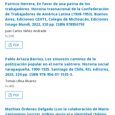
Patricio Herrera, En favor de una patria de los
trabajadores. Historia trasnacional de la Confederación
de Trabajadores de América Latina (1938-1953). Buenos
Aires, Ediciones CEHTI, Colegio de Michoacán, Ediciones
Imago Mundi, 2022, 320 pp. ISBN 978950793
Juan Carlos Yáñez Andrade
hc399
PDF
Pablo Artaza Barrios, Los sinuosos caminos de la
politización popular en el norte salitrero. Historia social
tarapaqueña, 1900-1925. Santiago de Chile, RIL editores,
2023, 324 pp. ISBN 978-956-01-1535-5.
Tomás Ulloa Álvarez
hc409
PDF
Mathias Órdenes Delgado (con la colaboración de Mario
Samaniego Sastre). Folklor musical e identidad chilena