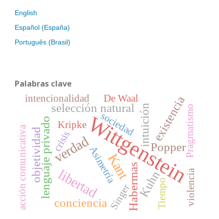
English
Español (España)
Português (Brasil)
Palabras clave
intencionalidad
De Waal
existencia
selección natural
intuición
Pragmatismo
sociedad
Wittgenstein
lenguaje privado
Kripke
acción comunicativa
objetividad
crisis
verdad
Popper
Asimetría
Kant
Habermas
libertad
violencia
Kuhn
Tiempo
Singer
conciencia