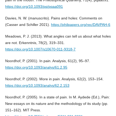
pain in the mouth. The Philosophical Quarterly, 71(4), pqaa091.
https://doi.org/10.1093/pq/pqaa091
Davies, N. W. (manuscrito). Pains and holes: Comments on
(Casser and Schiller 2021).
https://philpapers.org/rec/DAVPAH-6
Meadows, P. J. (2013). What angles can tell us about what holes
are not. Erkenntnis, 78(2), 319–331.
https://doi.org/10.1007/s10670-011-9318-7
Noordhof, P. (2001). In pain. Analysis, 61(2), 95–97.
https://doi.org/10.1093/analys/61.2.95
Noordhof, P. (2002). More in pain. Analysis, 62(2), 153–154.
https://doi.org/10.1093/analys/62.2.153
Noordhof, P. (2005). In a state of pain. In M. Aydede (Ed.), Pain:
New essays on its nature and the methodology of its study (pp.
151–162). MIT Press.