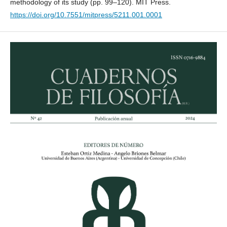
methodology of its study (pp. 99–120). MIT Press.
https://doi.org/10.7551/mitpress/5211.001.0001