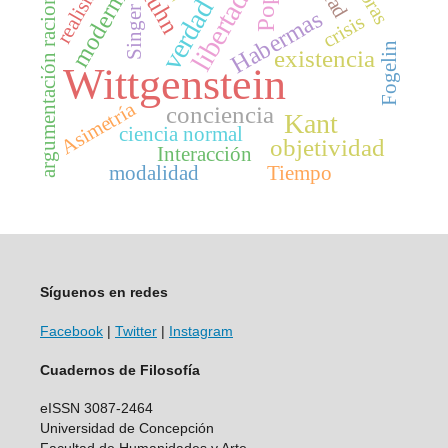
modernidad
realismo
Kuhn
argumentación racional
libertad
verdad
Singer
Habermas
crisis
Fogelin
existencia
Wittgenstein
Asimetría
conciencia
Kant
ciencia normal
objetividad
Interacción
modalidad
Tiempo
Síguenos en redes
Facebook
|
Twitter
|
Instagram
Cuadernos de Filosofía
eISSN 3087-2464
Universidad de Concepción