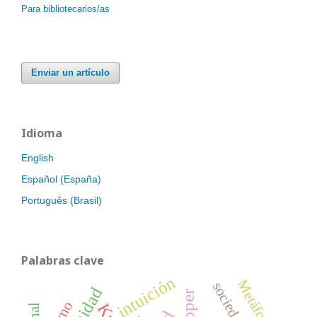
Para bibliotecarios/as
Enviar un artículo
Idioma
English
Español (España)
Português (Brasil)
Palabras clave
intuición
Metáforas
sociedad
Popper