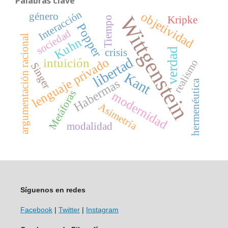
Palabras clave
Interacción
objetividad
género
Wittgenstein
Kripke
Tiempo
Popper
sociedad
argumentación racional
Kuhn
verdad
crisis
libertad
lenguaje privado
intuición
realismo
Singer
Kant
Habermas
hermenéutica
Metáforas
modernidad
Asimetría
modalidad
Síguenos en redes
Facebook
|
Twitter
|
Instagram