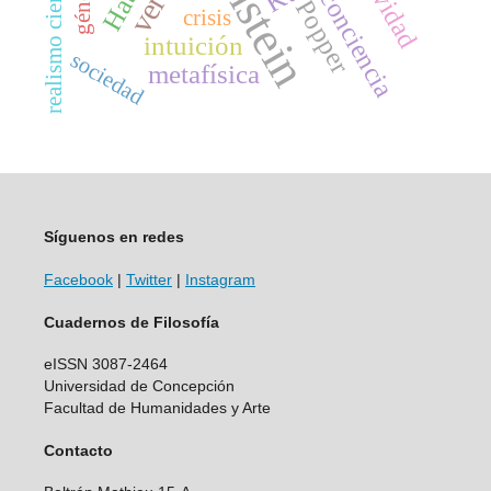
realismo científico
género
conciencia
Popper
crisis
intuición
sociedad
metafísica
Síguenos en redes
Facebook
|
Twitter
|
Instagram
Cuadernos de Filosofía
eISSN 3087-2464
Universidad de Concepción
Facultad de Humanidades y Arte
Contacto