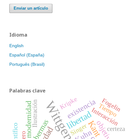
Enviar un artículo
Idioma
English
Español (España)
Português (Brasil)
Palabras clave
Kripke
Fogelin
existencia
Wittgenstein
Ilustración
modernidad
Tiempo
Interacción
libertad
Habermas
objetividad
Kant
Singer
verdad
certeza
Kuhn