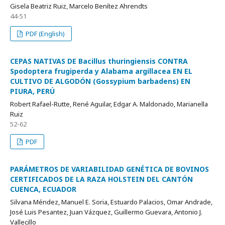
Gisela Beatriz Ruiz, Marcelo Benítez Ahrendts
44-51
PDF (English)
CEPAS NATIVAS DE Bacillus thuringiensis CONTRA
Spodoptera frugiperda y Alabama argillacea EN EL
CULTIVO DE ALGODÓN (Gossypium barbadens) EN
PIURA, PERÚ
Robert Rafael-Rutte, René Aguilar, Edgar A. Maldonado, Marianella
Ruiz
52-62
PDF
PARÁMETROS DE VARIABILIDAD GENÉTICA DE BOVINOS
CERTIFICADOS DE LA RAZA HOLSTEIN DEL CANTÓN
CUENCA, ECUADOR
Silvana Méndez, Manuel E. Soria, Estuardo Palacios, Omar Andrade,
José Luis Pesantez, Juan Vázquez, Guillermo Guevara, Antonio J.
Vallecillo