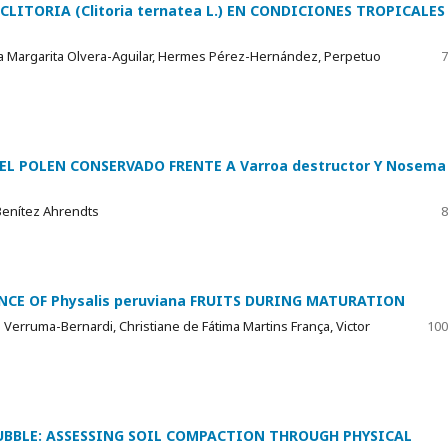
LITORIA (Clitoria ternatea L.) EN CONDICIONES TROPICALES
lia Margarita Olvera-Aguilar, Hermes Pérez-Hernández, Perpetuo
7
EL POLEN CONSERVADO FRENTE A Varroa destructor Y Nosema
 Benítez Ahrendts
8
CE OF Physalis peruviana FRUITS DURING MATURATION
Verruma-Bernardi, Christiane de Fátima Martins França, Victor
100
UBBLE: ASSESSING SOIL COMPACTION THROUGH PHYSICAL