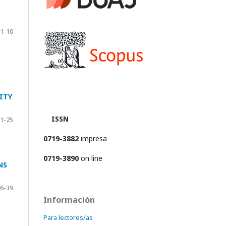
1-10
ITY
ISSN
1-25
0719-3882
impresa
0719-3890
on line
NS
6-39
Información
Para lectores/as