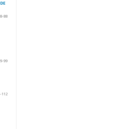
 DE
8-88
9-99
-112