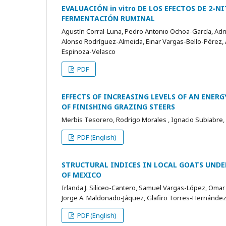
EVALUACIÓN in vitro DE LOS EFECTOS DE 2
FERMENTACIÓN RUMINAL
Agustín Corral-Luna, Pedro Antonio Ochoa-García, Ad
Alonso Rodríguez-Almeida, Einar Vargas-Bello-Pérez,
Espinoza-Velasco
PDF
EFFECTS OF INCREASING LEVELS OF AN ENE
OF FINISHING GRAZING STEERS
Merbis Tesorero, Rodrigo Morales , Ignacio Subiabre, 
PDF (English)
STRUCTURAL INDICES IN LOCAL GOATS UNDE
OF MEXICO
Irlanda J. Siliceo-Cantero, Samuel Vargas-López, Oma
Jorge A. Maldonado-Jáquez, Glafiro Torres-Hernánde
PDF (English)