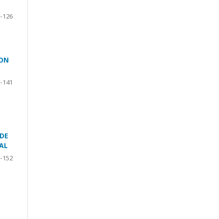
-126
CON
-141
DE
AL
-152