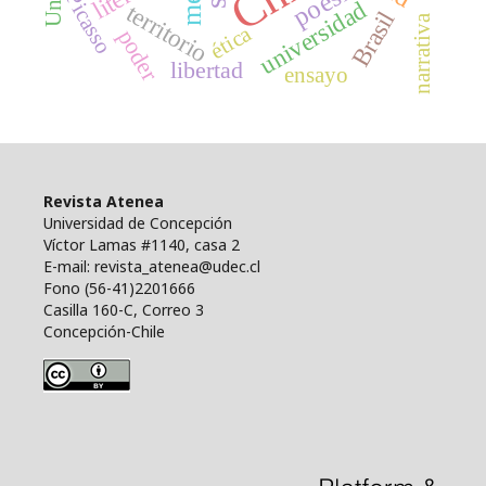
poesía
Picasso
universidad
territorio
Brasil
narrativa
ética
poder
libertad
ensayo
Revista Atenea
Universidad de Concepción
Víctor Lamas #1140, casa 2
E-mail: revista_atenea@udec.cl
Fono (56-41)2201666
Casilla 160-C, Correo 3
Concepción-Chile