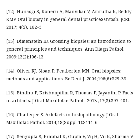
[12]. Hunasgi S, Koneru A, Manvikar V, Amrutha R, Reddy
KMP. Oral biopsy in general dental practiceSantosh. JCRI.
2017; 4(5), 162–5.
[13]. Dimenstein IB. Grossing biopsies: an introduction to
general principles and techniques. Ann Diagn Pathol.
2009;13(2):106-13.
[14]. Oliver RJ, Sloan P, Pemberton MN. Oral biopsies:
methods and applications. Br Dent J. 2004;196(6):329-33.
[15]. Bindhu P, Krishnapillai R, Thomas P, Jayanthi P. Facts
in artifacts. J Oral Maxillofac Pathol . 2013 ;17(3):397-401.
[16]. Chatterjee S. Artefacts in histopathology. J Oral
Maxillofac Pathol. 2014;18(Suppl 1):S111-6.
[17]. Sengupta S, Prabhat K, Gupta V, Vij H, Vij R, Sharma V.