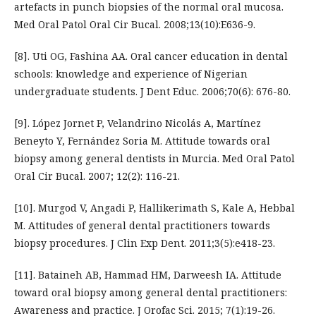
artefacts in punch biopsies of the normal oral mucosa.
Med Oral Patol Oral Cir Bucal. 2008;13(10):E636-9.
[8]. Uti OG, Fashina AA. Oral cancer education in dental
schools: knowledge and experience of Nigerian
undergraduate students. J Dent Educ. 2006;70(6): 676-80.
[9]. López Jornet P, Velandrino Nicolás A, Martínez
Beneyto Y, Fernández Soria M. Attitude towards oral
biopsy among general dentists in Murcia. Med Oral Patol
Oral Cir Bucal. 2007; 12(2): 116-21.
[10]. Murgod V, Angadi P, Hallikerimath S, Kale A, Hebbal
M. Attitudes of general dental practitioners towards
biopsy procedures. J Clin Exp Dent. 2011;3(5):e418-23.
[11]. Bataineh AB, Hammad HM, Darweesh IA. Attitude
toward oral biopsy among general dental practitioners:
Awareness and practice. J Orofac Sci. 2015; 7(1):19-26.