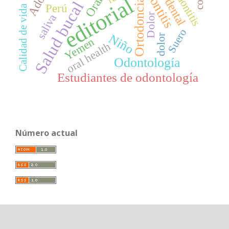
periodontitis
editorial
Ortodoncia
Salud bucal
Perú
Calidad de vida
Dolor
saliva
Suero
Niño
dolor
Yemen
oral health
Odontología
Estudiantes de odontología
Número actual