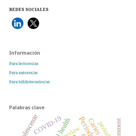
REDES SOCIALES
Información
Para lectores/as
Para autores/as
Para bibliotecarios/as
Palabras clave
Adolescente
COVID-19
Periodontitis
Oral health
Caries dental
comment
review