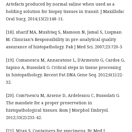
Artefacts produced by normal saline when used as a
holding solution for biopsy tissues in transit. J Maxillofac
Oral Surg. 2014;13(2):148-51.
[18]. sharif MA, Mushtaq S, Mamoon N, Jamal S, Luqman
M. Clinician’s Responsibility in pre-analytical quality
assurance of histopathology. Pak J Med Sci. 2007;23:720-3
[19]. Comanescu M, Annaratone L, D'Armento G, Cardos G,
Sapino A, Bussolati G. Critical steps in tissue processing
in histopathology. Recent Pat DNA Gene Seq. 2012;6(1):22-
32.
[20]. Com?nescu M, Arsene D, Ardeleanu C, Bussolati G.
The mandate for a proper preservation in
histopathological tissues. Rom J Morphol Embryol.
2012;53(2):233-42.
[21]. Wray S. Containers for specimens. Br Med J.