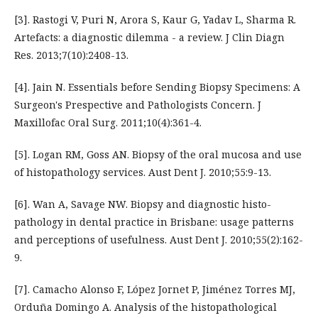
[3]. Rastogi V, Puri N, Arora S, Kaur G, Yadav L, Sharma R.
Artefacts: a diagnostic dilemma - a review. J Clin Diagn
Res. 2013;7(10):2408-13.
[4]. Jain N. Essentials before Sending Biopsy Specimens: A
Surgeon's Prespective and Pathologists Concern. J
Maxillofac Oral Surg. 2011;10(4):361-4.
[5]. Logan RM, Goss AN. Biopsy of the oral mucosa and use
of histopathology services. Aust Dent J. 2010;55:9-13.
[6]. Wan A, Savage NW. Biopsy and diagnostic histo-
pathology in dental practice in Brisbane: usage patterns
and perceptions of usefulness. Aust Dent J. 2010;55(2):162-
9.
[7]. Camacho Alonso F, López Jornet P, Jiménez Torres MJ,
Orduña Domingo A. Analysis of the histopathological