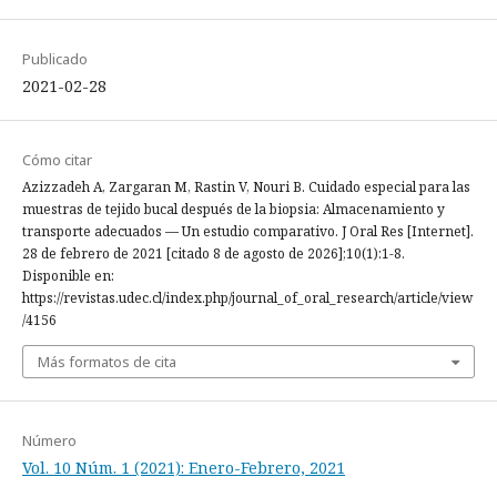
Publicado
2021-02-28
Cómo citar
Azizzadeh A, Zargaran M, Rastin V, Nouri B. Cuidado especial para las
muestras de tejido bucal después de la biopsia: Almacenamiento y
transporte adecuados — Un estudio comparativo. J Oral Res [Internet].
28 de febrero de 2021 [citado 8 de agosto de 2026];10(1):1-8.
Disponible en:
https://revistas.udec.cl/index.php/journal_of_oral_research/article/view
/4156
Más formatos de cita
Número
Vol. 10 Núm. 1 (2021): Enero-Febrero, 2021