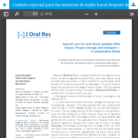
Cuidado especial para las muestras de tejido bucal después de la biopsia: Almacenamiento y transporte adecuados — Un estudio comparativo.