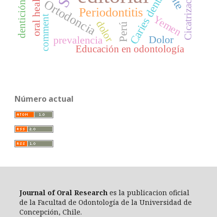
Caries dental
oral health
Ortodoncia
Periodontitis
Yemen
comment
dolor
Perú
Dolor
prevalencia
Educación en odontología
Número actual
Journal of Oral Researc
h
es la publicacion oficial
de la Facultad de Odontología de la Universidad de
Concepción, Chile.