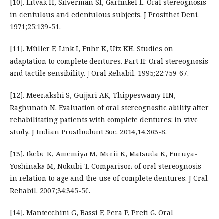
[10]. Litvak H, Silverman SI, Garfinkel L. Oral stereognosis
in dentulous and edentulous subjects. J Prostthet Dent.
1971;25:139-51.
[11]. Müller F, Link I, Fuhr K, Utz KH. Studies on
adaptation to complete dentures. Part II: Oral stereognosis
and tactile sensibility. J Oral Rehabil. 1995;22:759-67.
[12]. Meenakshi S, Gujjari AK, Thippeswamy HN,
Raghunath N. Evaluation of oral stereognostic ability after
rehabilitating patients with complete dentures: in vivo
study. J Indian Prosthodont Soc. 2014;14:363-8.
[13]. Ikebe K, Amemiya M, Morii K, Matsuda K, Furuya-
Yoshinaka M, Nokubi T. Comparison of oral stereognosis
in relation to age and the use of complete dentures. J Oral
Rehabil. 2007;34:345-50.
[14]. Mantecchini G, Bassi F, Pera P, Preti G. Oral