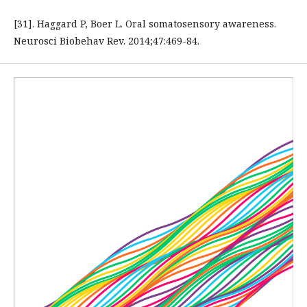
[31]. Haggard P, Boer L. Oral somatosensory awareness.
Neurosci Biobehav Rev. 2014;47:469-84.