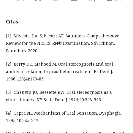
Citas
[1]. Silvestri LA, Silvestri AE. Saunders Comprehensive
Review for the NCLEX-RN® Examination. 8th Edition.
Saunders. 2020
[2]. Berry DC, Mahood M. Oral stereognosis and oral
ability in relation to prosthetic treatment. Br Dent J.
1966;120(4):179-85.
[3]. Chauvin JO, Bessette RW. Oral stereognosis as a
clinical index. NY State Dent J 1974;40:543-546.
[4]. Capra NF. Mechanisms of Oral Sensation. Dysphagia.
1995;10:235-247.