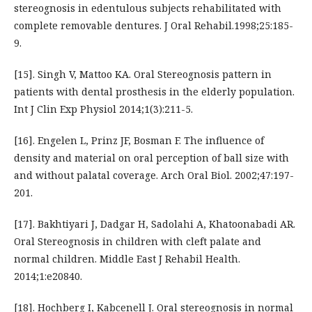
stereognosis in edentulous subjects rehabilitated with
complete removable dentures. J Oral Rehabil.1998;25:185-
9.
[15]. Singh V, Mattoo KA. Oral Stereognosis pattern in
patients with dental prosthesis in the elderly population.
Int J Clin Exp Physiol 2014;1(3):211-5.
[16]. Engelen L, Prinz JF, Bosman F. The influence of
density and material on oral perception of ball size with
and without palatal coverage. Arch Oral Biol. 2002;47:197-
201.
[17]. Bakhtiyari J, Dadgar H, Sadolahi A, Khatoonabadi AR.
Oral Stereognosis in children with cleft palate and
normal children. Middle East J Rehabil Health.
2014;1:e20840.
[18]. Hochberg I, Kabcenell J. Oral stereognosis in normal