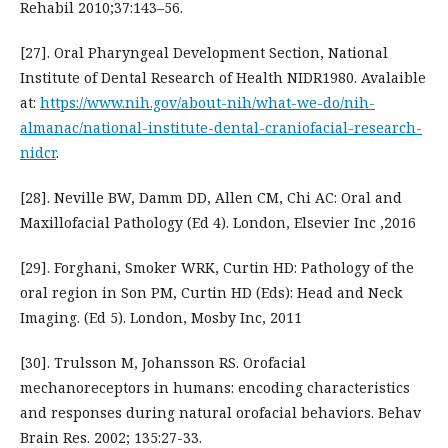
Rehabil 2010;37:143–56.
[27]. Oral Pharyngeal Development Section, National
Institute of Dental Research of Health NIDR1980. Avalaible
at:
https://www.nih.gov/about-nih/what-we-do/nih-
almanac/national-institute-dental-craniofacial-research-
nidcr
.
[28]. Neville BW, Damm DD, Allen CM, Chi AC: Oral and
Maxillofacial Pathology (Ed 4). London, Elsevier Inc ,2016
[29]. Forghani, Smoker WRK, Curtin HD: Pathology of the
oral region in Son PM, Curtin HD (Eds): Head and Neck
Imaging. (Ed 5). London, Mosby Inc, 2011
[30]. Trulsson M, Johansson RS. Orofacial
mechanoreceptors in humans: encoding characteristics
and responses during natural orofacial behaviors. Behav
Brain Res. 2002; 135:27-33.