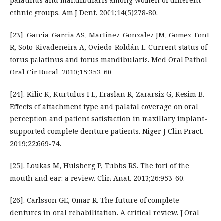
palatinus and mandibularis among women of different
ethnic groups. Am J Dent. 2001;14(5)278-80.
[23]. Garcia-Garcia AS, Martinez-Gonzalez JM, Gomez-Font
R, Soto-Rivadeneira A, Oviedo-Roldán L. Current status of
torus palatinus and torus mandibularis. Med Oral Pathol
Oral Cir Bucal. 2010;15:353-60.
[24]. Kilic K, Kurtulus I L, Eraslan R, Zararsiz G, Kesim B.
Effects of attachment type and palatal coverage on oral
perception and patient satisfaction in maxillary implant-
supported complete denture patients. Niger J Clin Pract.
2019;22:669-74.
[25]. Loukas M, Hulsberg P, Tubbs RS. The tori of the
mouth and ear: a review. Clin Anat. 2013;26:953-60.
[26]. Carlsson GE, Omar R. The future of complete
dentures in oral rehabilitation. A critical review. J Oral