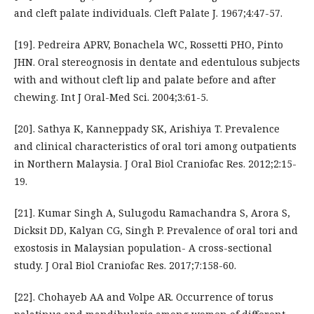
and cleft palate individuals. Cleft Palate J. 1967;4:47-57.
[19]. Pedreira APRV, Bonachela WC, Rossetti PHO, Pinto
JHN. Oral stereognosis in dentate and edentulous subjects
with and without cleft lip and palate before and after
chewing. Int J Oral-Med Sci. 2004;3:61-5.
[20]. Sathya K, Kanneppady SK, Arishiya T. Prevalence
and clinical characteristics of oral tori among outpatients
in Northern Malaysia. J Oral Biol Craniofac Res. 2012;2:15-
19.
[21]. Kumar Singh A, Sulugodu Ramachandra S, Arora S,
Dicksit DD, Kalyan CG, Singh P. Prevalence of oral tori and
exostosis in Malaysian population- A cross-sectional
study. J Oral Biol Craniofac Res. 2017;7:158-60.
[22]. Chohayeb AA and Volpe AR. Occurrence of torus