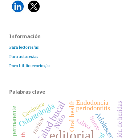
Información
Para lectores/as
Para autores/as
Para bibliotecarios/as
Palabras clave
Endodoncia
Salud bucal
Oral health
Cerámica
Odontología
Cicatrización de heridas
periodontitis
dentición permanente
Adolescente
Niño
Suero
review
saliva
editorial