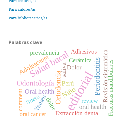
Para lectores/as
Para autores/as
Para bibliotecarios/as
Palabras clave
Adhesivos
Salud bucal
prevalencia
Revisión sistemática
Adolescente
Cerámica
Periodontitis
Fracturas mandibulares
saliva
Dolor
editorial
Ortodoncia
Odontología
Perú
Niño
Oral health
comment
Suero
Yemen
dolor
review
oral health
Extracción dental
oral cancer