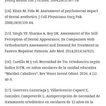
young adults. Eur J Orthod. 2004;26(5):507-14.
[14]. Khan M, Fida M. Assessment of psychosocial impact
of dental aesthetics. J Coll Physicians Surg Pak.
2008;18(9):559-64.
[15]. Singh VP, Sharma A, Roy DK. Assessment of the Self-
Perception of Dental Appearance, Its Comparison with
Orthodontist's Assessment and Demand for Treatment in
Eastern Nepalese Patients. Adv Med. 2014;2014:547625.
[16]. Castillo M y col. Necesidad de Tto. Ortodoncico según
Índice IOTN, en niños escolares de la unidad educativa
“Maribel Caballero”. Rev Venez Invest Odont. 2016; 4 (1):
40-9.
[17]. Guerrero-Luzuriaga J, Villavicencio-Caparó E,
González-Campoverde L. Autopercepción de necesidad de
tratamiento ortodóntico en escolares de 12 años en la