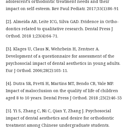
adolescent's orthodontic treatment needs and their
impact on self-esteem. Rev Paul Pediatr. 2017;35(1):86-91
[2]. Almeida AB, Leite ICG, Silva GAD. Evidence in Ortho-
dontics related to qualitative research. Dental Press J
Orthod. 2018 1;23(4):64-71.
[3]. Klages U, Claus N, Wehrbein H, Zentner A.
Development of a questionnaire for assessment of the
psychosocial impact of dental aesthetics in young adults.
Eur J Orthod. 2006;28(2):103-11.
[4]. Dutra SR, Pretti H, Martins MT, Bendo CB, Vale MP.
Impact of malocclusion on the quality of life of children
aged 8 to 10 years. Dental Press J Orthod. 2018 ;23(2):46-53
[5]. Yi S, Zhang C, Ni C, Qian Y, Zhang J. Psychosocial
impact of dental aesthetics and desire for orthodontic
treatment among Chinese undergraduate students.