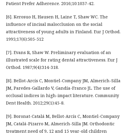
Patient Prefer Adherence. 2016;10:1037-42.
[6]. Kerosuo H, Hausen H, Laine T, Shaw WC. The
influence of incisal malocclusion on the social
attractiveness of young adults in Finland. Eur J Orthod.
1995;17(6):505-512
[7]. Evans R, Shaw W. Preliminary evaluation of an
illustrated scale for rating dental attractiveness. Eur J
Orthod. 1987;9(4):314-318.
[8]. Bellot-Arcís C, Montiel-Company JM, Almerich-Silla
JM, Paredes-Gallardo V, Gandía-Franco JL. The use of
occlusal indices in high-impact literature. Community
Dent Health. 2012;29(1):45-8.
[9]. Boronat-Catalá M, Bellot-Arcís C, Montiel-Company
JM, Catalá-Pizarro M, Almerich-Silla JM. Orthodontic
treatment need of 9, 12 and 15 year-old children