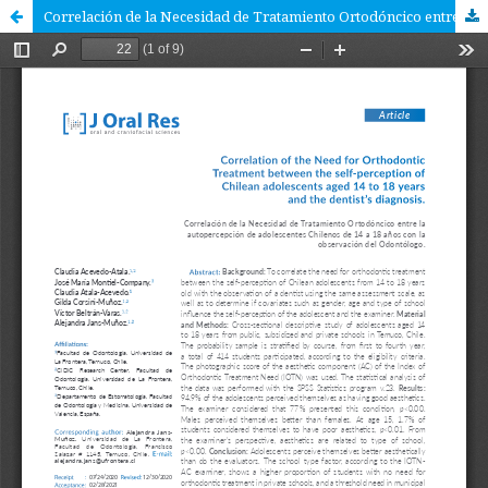
Correlación de la Necesidad de Tratamiento Ortodóncico entre la autopercepción de adolescentes Chilenos de 14 a 18 años con la observación del Odontólogo.