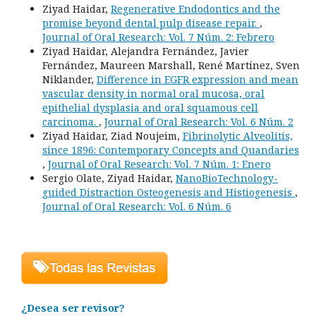
Ziyad Haidar,
Regenerative Endodontics and the
promise beyond dental pulp disease repair.
,
Journal of Oral Research: Vol. 7 Núm. 2: Febrero
Ziyad Haidar, Alejandra Fernández, Javier
Fernández, Maureen Marshall, René Martínez, Sven
Niklander,
Difference in EGFR expression and mean
vascular density in normal oral mucosa, oral
epithelial dysplasia and oral squamous cell
carcinoma.
,
Journal of Oral Research: Vol. 6 Núm. 2
Ziyad Haidar, Ziad Noujeim,
Fibrinolytic Alveolitis,
since 1896: Contemporary Concepts and Quandaries
,
Journal of Oral Research: Vol. 7 Núm. 1: Enero
Sergio Olate, Ziyad Haidar,
NanoBioTechnology-
guided Distraction Osteogenesis and Histiogenesis
,
Journal of Oral Research: Vol. 6 Núm. 6
¿Desea ser revisor?