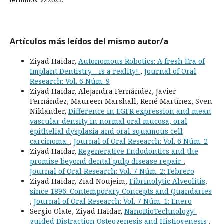
Artículos más leídos del mismo autor/a
Ziyad Haidar,
Autonomous Robotics: A fresh Era of
Implant Dentistry… is a reality!
,
Journal of Oral
Research: Vol. 6 Núm. 9
Ziyad Haidar, Alejandra Fernández, Javier
Fernández, Maureen Marshall, René Martínez, Sven
Niklander,
Difference in EGFR expression and mean
vascular density in normal oral mucosa, oral
epithelial dysplasia and oral squamous cell
carcinoma.
,
Journal of Oral Research: Vol. 6 Núm. 2
Ziyad Haidar,
Regenerative Endodontics and the
promise beyond dental pulp disease repair.
,
Journal of Oral Research: Vol. 7 Núm. 2: Febrero
Ziyad Haidar, Ziad Noujeim,
Fibrinolytic Alveolitis,
since 1896: Contemporary Concepts and Quandaries
,
Journal of Oral Research: Vol. 7 Núm. 1: Enero
Sergio Olate, Ziyad Haidar,
NanoBioTechnology-
guided Distraction Osteogenesis and Histiogenesis
,