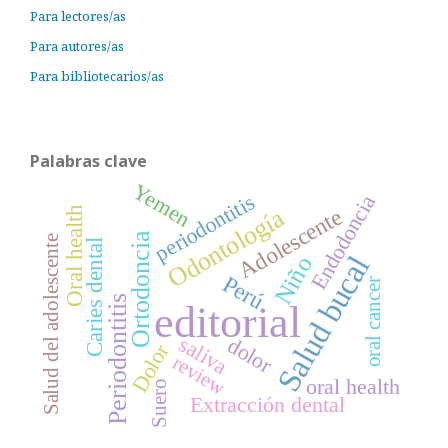
Para lectores/as
Para autores/as
Para bibliotecarios/as
Palabras clave
Yemen
periodontitis
Endodoncia
Odontología
Adolescente
Oral health
Ortodoncia
Salud del adolescente
Caries dental
Salud bucal
Niño
Perú
oral cancer
Periodontitis
editorial
saliva
dolor
Dolor
review
oral health
Suero
Extracción dental