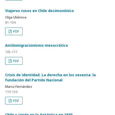
Viajeros rusos en Chile decimonónico
Olga Uliánova
81-104
PDF
Antiinmigracionismo mesocrático
105-117
PDF
Crisis de identidad. La derecha en los sesenta: la
fundación del Partido Nacional
Marco Fernández
119-134
PDF
Chile y Japón en la Antártica en 1940