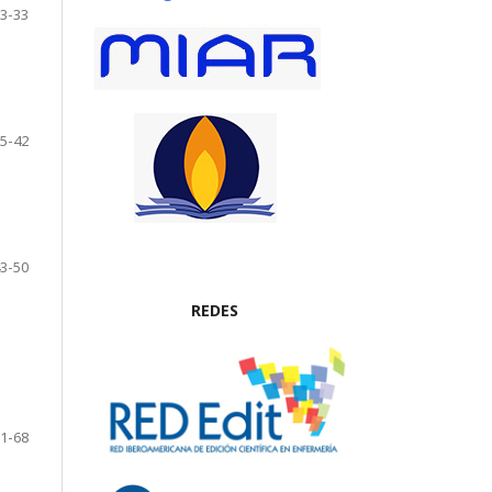
3-33
5-42
3-50
REDES
1-68