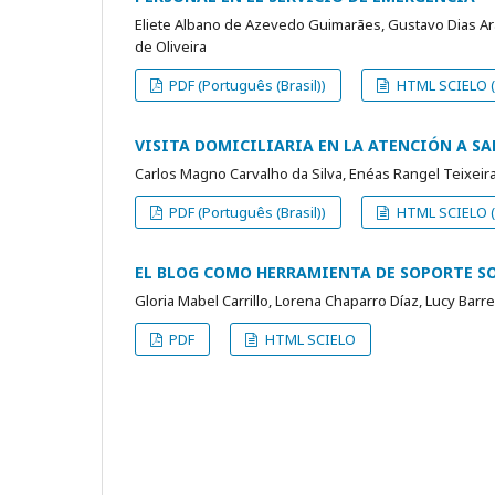
Eliete Albano de Azevedo Guimarães, Gustavo Dias Araúj
de Oliveira
PDF (Português (Brasil))
HTML SCIELO (P
VISITA DOMICILIARIA EN LA ATENCIÓN A S
Carlos Magno Carvalho da Silva, Enéas Rangel Teixeira,
PDF (Português (Brasil))
HTML SCIELO (P
EL BLOG COMO HERRAMIENTA DE SOPORTE S
Gloria Mabel Carrillo, Lorena Chaparro Díaz, Lucy Barr
PDF
HTML SCIELO