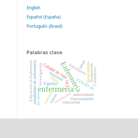
English
Español (España)
Português (Brasil)
Palabras clave
salud
Educación en Enfermería
Enfermería
estudiantes de enfermería
Autocuidado
Calidad de vida
Estudiantes
Investigación
Evaluación
Cuidadores
Ansiedad
Niños
COVID-19
VIH
Familia
enfermería
familia
estudiantes
cáncer
anciano
autocuidado
Universidades
educación