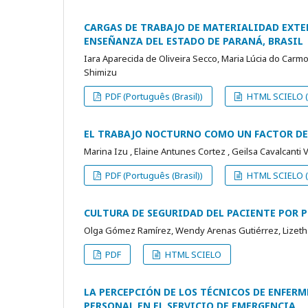
CARGAS DE TRABAJO DE MATERIALIDAD EXTER
ENSEÑANZA DEL ESTADO DE PARANÁ, BRASIL
Iara Aparecida de Oliveira Secco, Maria Lúcia do Carm
Shimizu
PDF (Português (Brasil))
HTML SCIELO (P
EL TRABAJO NOCTURNO COMO UN FACTOR DE
Marina Izu , Elaine Antunes Cortez , Geilsa Cavalcanti 
PDF (Português (Brasil))
HTML SCIELO (P
CULTURA DE SEGURIDAD DEL PACIENTE POR 
Olga Gómez Ramírez, Wendy Arenas Gutiérrez, Lizet
PDF
HTML SCIELO
LA PERCEPCIÓN DE LOS TÉCNICOS DE ENFER
PERSONAL EN EL SERVICIO DE EMERGENCIA