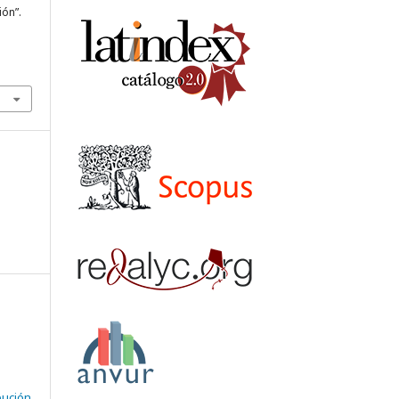
ión”.
bución