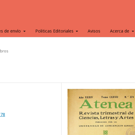
es de envío
Politicas Editoriales
Avisos
Acerca de
ibros
678