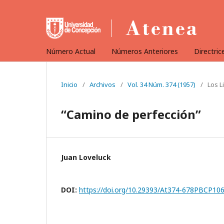
Número Actual
Números Anteriores
Directric
Inicio
/
Archivos
/
Vol. 34 Núm. 374 (1957)
/
Los L
“Camino de perfección”
Juan Loveluck
DOI:
https://doi.org/10.29393/At374-678PBCP10