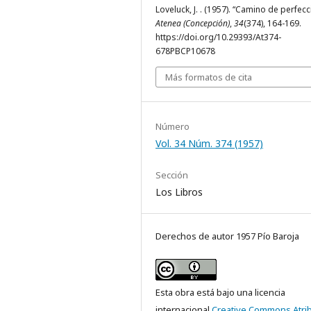
Loveluck, J. . (1957). “Camino de perfecc
Atenea (Concepción)
,
34
(374), 164-169.
https://doi.org/10.29393/At374-
678PBCP10678
Más formatos de cita
Número
Vol. 34 Núm. 374 (1957)
Sección
Los Libros
Derechos de autor 1957 Pío Baroja
Esta obra está bajo una licencia
internacional
Creative Commons Atri