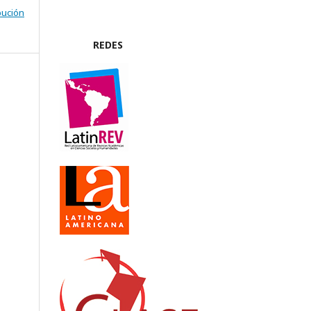
bución
REDES