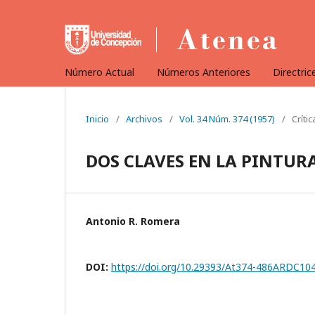
Número Actual
Números Anteriores
Directric
Inicio
/
Archivos
/
Vol. 34 Núm. 374 (1957)
/
Críti
DOS CLAVES EN LA PINTUR
Antonio R. Romera
DOI:
https://doi.org/10.29393/At374-486ARDC10