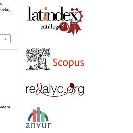
LA
pción)
,
Romera