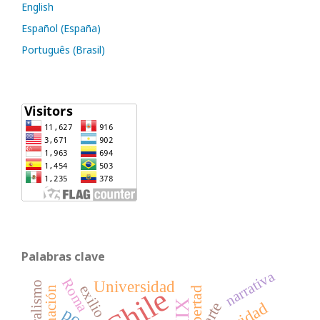
English
Español (España)
Português (Brasil)
Palabras clave
narrativa
Roma
Universidad
Chile
exilio
libertad
arte