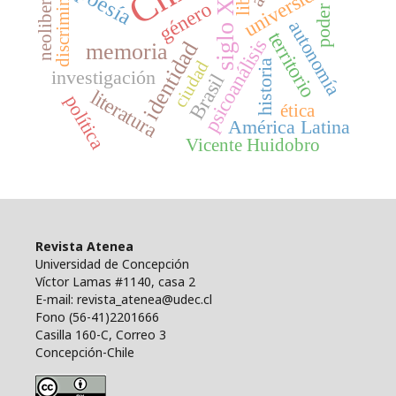
neoliberalismo
discriminación
siglo XIX
universidad
poesía
género
poder
autonomía
territorio
psicoanálisis
identidad
memoria
ciudad
historia
investigación
Brasil
literatura
política
ética
América Latina
Vicente Huidobro
Revista Atenea
Universidad de Concepción
Víctor Lamas #1140, casa 2
E-mail: revista_atenea@udec.cl
Fono (56-41)2201666
Casilla 160-C, Correo 3
Concepción-Chile