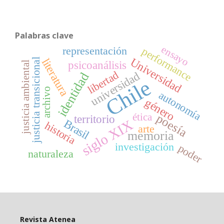
Palabras clave
ensayo
representación
performance
Universidad
literatura
justicia transicional
psicoanálisis
justicia ambiental
libertad
universidad
identidad
Chile
archivo
autonomía
género
poesía
ética
territorio
Brasil
siglo XIX
historia
arte
memoria
investigación
poder
naturaleza
Revista Atenea