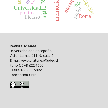
investigación
siglo XIX
literatura
memoria
arte
Universidad
poder
política
Roma
Picasso
Revista Atenea
Universidad de Concepción
Víctor Lamas #1140, casa 2
E-mail: revista_atenea@udec.cl
Fono (56-41)2201666
Casilla 160-C, Correo 3
Concepción-Chile