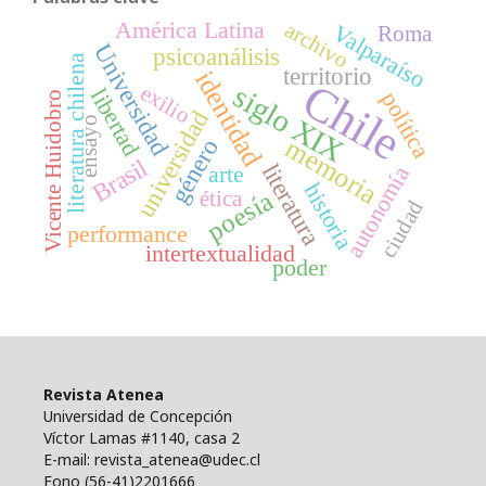
América Latina
archivo
Valparaíso
Roma
Universidad
psicoanálisis
literatura chilena
territorio
identidad
Chile
siglo XIX
exilio
libertad
política
Vicente Huidobro
universidad
ensayo
memoria
género
Brasil
literatura
arte
autonomía
historia
poesía
ética
ciudad
performance
intertextualidad
poder
Revista Atenea
Universidad de Concepción
Víctor Lamas #1140, casa 2
E-mail: revista_atenea@udec.cl
Fono (56-41)2201666