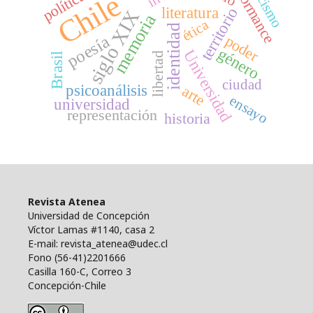
performance
racismo
política
Chile
literatura
territorio
siglo XIX
memoria
ética
identidad
poesía
poder
género
Universidad
libertad
Brasil
ciudad
psicoanálisis
arte
ensayo
universidad
representación
historia
Revista Atenea
Universidad de Concepción
Víctor Lamas #1140, casa 2
E-mail: revista_atenea@udec.cl
Fono (56-41)2201666
Casilla 160-C, Correo 3
Concepción-Chile