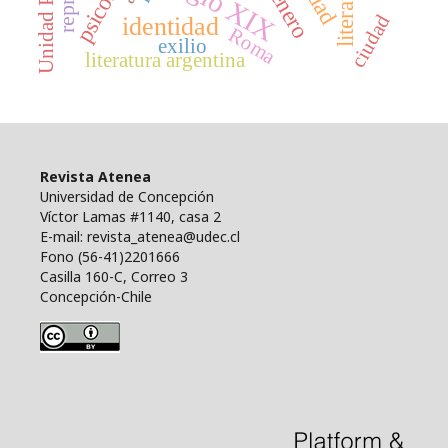
Unidad Popular
siglo XIX
literatura
género
ciudad
identidad
Roma
exilio
literatura argentina
Revista Atenea
Universidad de Concepción
Víctor Lamas #1140, casa 2
E-mail: revista_atenea@udec.cl
Fono (56-41)2201666
Casilla 160-C, Correo 3
Concepción-Chile