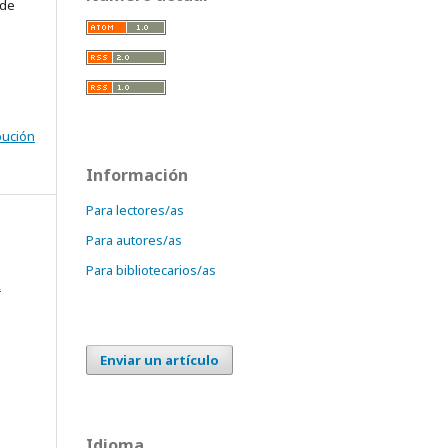
 de
bución
Información
Para lectores/as
Para autores/as
Para bibliotecarios/as
L
Enviar un artículo
Idioma