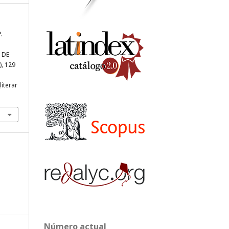
.
 DE
8), 129
literar
Número actual