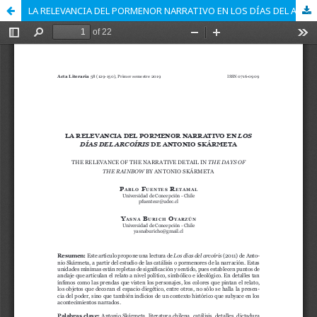
LA RELEVANCIA DEL PORMENOR NARRATIVO EN LOS DÍAS DEL ARCOÍRIS DE ANTONIO SKÁRMETA