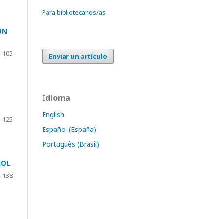
Para bibliotecarios/as
ÓN
-105
Enviar un artículo
Idioma
English
-125
Español (España)
Português (Brasil)
ÑOL
-138