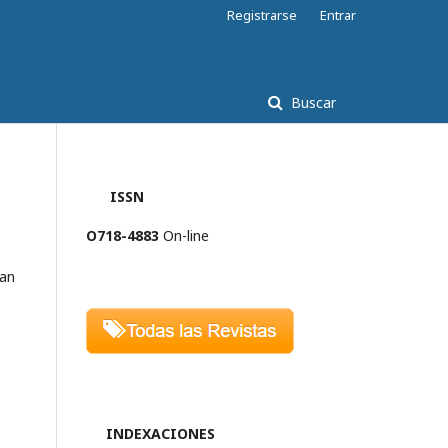
Registrarse
Entrar
Buscar
ISSN
O718-4883
On-line
ran
INDEXACIONES