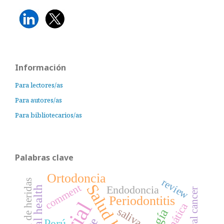
Información
Para lectores/as
Para autores/as
Para bibliotecarios/as
Palabras clave
Ortodoncia
review
Salud bucal
comment
Endodoncia
Oral health
oral cancer
Periodontitis
saliva
Perú