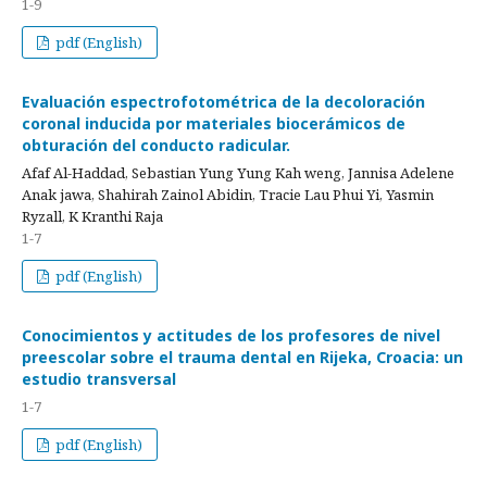
1-9
pdf (English)
Evaluación espectrofotométrica de la decoloración
coronal inducida por materiales biocerámicos de
obturación del conducto radicular.
Afaf Al-Haddad, Sebastian Yung Yung Kah weng, Jannisa Adelene
Anak jawa, Shahirah Zainol Abidin, Tracie Lau Phui Yi, Yasmin
Ryzall, K Kranthi Raja
1-7
pdf (English)
Conocimientos y actitudes de los profesores de nivel
preescolar sobre el trauma dental en Rijeka, Croacia: un
estudio transversal
1-7
pdf (English)