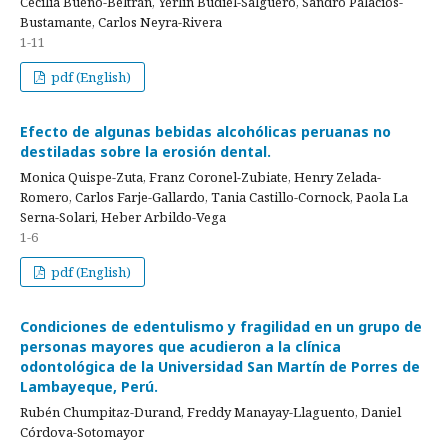
Cecilia Bueno-Beltrán, Yerlin Budiel-Salguero, Sandro Palacios-
Bustamante, Carlos Neyra-Rivera
1-11
pdf (English)
Efecto de algunas bebidas alcohólicas peruanas no
destiladas sobre la erosión dental.
Monica Quispe-Zuta, Franz Coronel-Zubiate, Henry Zelada-
Romero, Carlos Farje-Gallardo, Tania Castillo-Cornock, Paola La
Serna-Solari, Heber Arbildo-Vega
1-6
pdf (English)
Condiciones de edentulismo y fragilidad en un grupo de
personas mayores que acudieron a la clínica
odontológica de la Universidad San Martín de Porres de
Lambayeque, Perú.
Rubén Chumpitaz-Durand, Freddy Manayay-Llaguento, Daniel
Córdova-Sotomayor