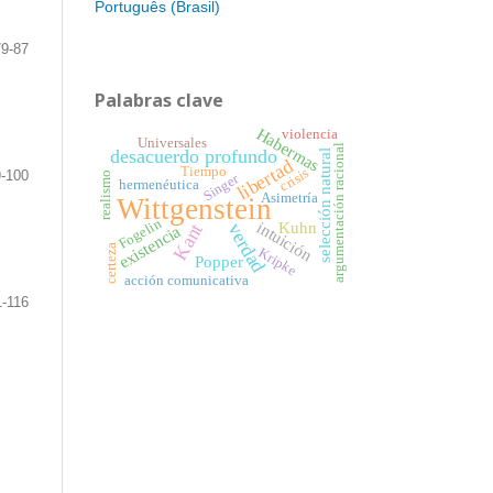
Português (Brasil)
79-87
Palabras clave
Habermas
violencia
Universales
argumentación racional
desacuerdo profundo
selección natural
libertad
Tiempo
crisis
-100
realismo
Singer
hermenéutica
Asimetría
Wittgenstein
Fogelin
Kuhn
intuición
verdad
Kant
existencia
certeza
Kripke
Popper
acción comunicativa
1-116