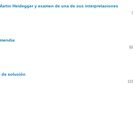
e Martin Heidegger y examen de una de sus interpretaciones
rmendia
89
a de solución
10