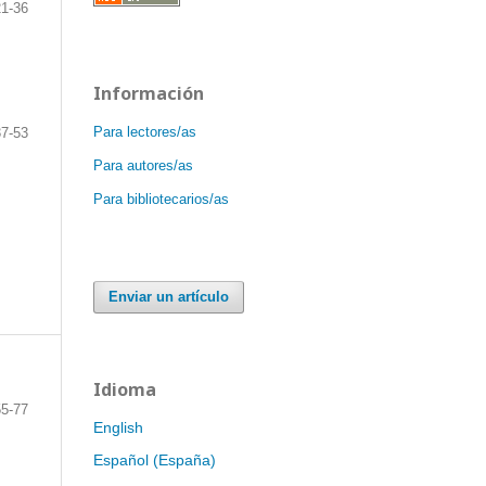
21-36
Información
Para lectores/as
37-53
Para autores/as
Para bibliotecarios/as
Enviar un artículo
Idioma
55-77
English
Español (España)