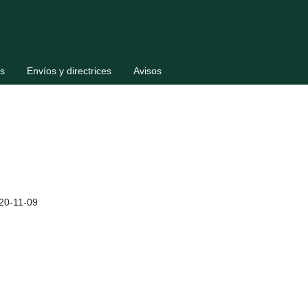
s
Envíos y directrices
Avisos
20-11-09