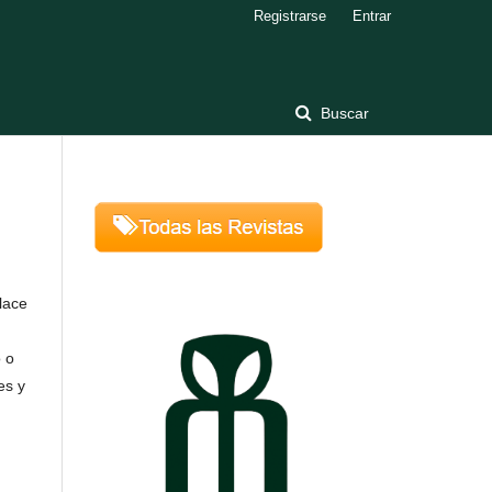
Registrarse
Entrar
Buscar
nlace
o o
es y