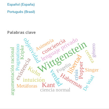
Español (España)
Português (Brasil)
Palabras clave
lenguaje privado
objetividad
conciencia
Asimetría
Wittgenstein
género
Pragmatismo
Kripke
argumentación racional
certeza
libertad
existencia
Fogelin
Popper
Kuhn
Singer
verdad
crisis
Habermas
De Waal
intuición
Kant
Metáforas
ciencia normal