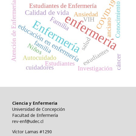
COVID-19
Atención de Enfermería
Conocimiento
Estudiantes de Enfermería
Calidad de vida
enfermería
Ansiedad
Familia
VIH
anciano
Enfermería
educación en enfermería
salud
familia
Niños
estudiantes
cáncer
Autocuidado
Estudiantes
cuidadores
Investigación
Ciencia y Enfermeria
Universidad de Concepción
Facultad de Enfermería
rev-enf@udec.cl
Víctor Lamas #1290