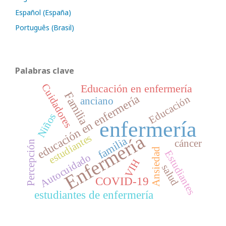
Español (España)
Português (Brasil)
Palabras clave
Cuidadores
Educación en enfermería
Familia
educación en enfermería
Educación
anciano
Niños
enfermería
Enfermería
estudiantes
familia
cáncer
Percepción
Ansiedad
Estudiantes
Autocuidado
VIH
salud
COVID-19
estudiantes de enfermería