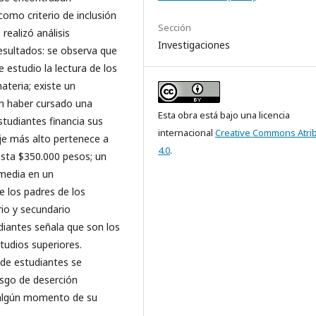
como criterio de inclusión
Sección
ealizó análisis
Investigaciones
Resultados: se observa que
 estudio la lectura de los
ateria; existe un
n haber cursado una
Esta obra está bajo una licencia
studiantes financia sus
internacional
Creative Commons Atri
aje más alto pertenece a
4.0
.
asta $350.000 pesos; un
media en un
e los padres de los
rio y secundario
diantes señala que son los
studios superiores.
 de estudiantes se
esgo de deserción
n algún momento de su