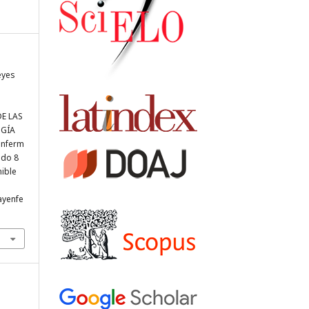
eyes
E LAS
OGÍA
enferm
ado 8
nible
iayenfe