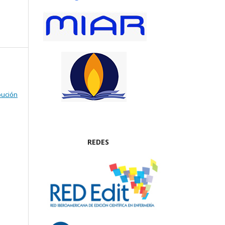
bución
REDES