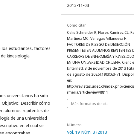
2013-11-03
Cómo citar
Celis Schneider R, Flores Ramírez CL, R
Martínez MC, Venegas Villanueva H.
FACTORES DE RIESGO DE DESERCIÓN
 los estudiantes, factores
PRESENTES EN ALUMNOS REPITENTES D
 de kinesiología
CARRERAS DE ENFERMERÍA Y KINESIOL
EN UNA UNIVERSIDAD CHILENA. Cienc 
[Internet]. 3 de noviembre de 2013 [cit
de agosto de 2026];19(3):63-71. Dispo
en:
http://revistas.udec.cl/index.php/cienc
rmeria/article/view/8811
os universitarios ha sido
 Objetivo: Describir cómo
Más formatos de cita
 en alumnos repitentes de
ología de una universidad
Número
scriptivo en el cual se
Vol. 19 Núm. 3 (2013)
 se encontraban