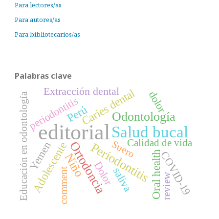
Para lectores/as
Para autores/as
Para bibliotecarios/as
Palabras clave
Extracción dental
Caries dental
dolor
Educación en odontología
periodontitis
Perú
Odontología
editorial
Salud bucal
Calidad de vida
Suero
Ortodoncia
Yemen
Adolescente
Periodontitis
COVID-19
Oral health
Niño
Dolor
saliva
comment
review