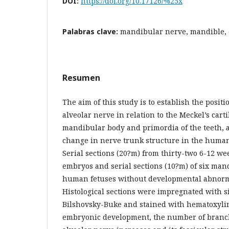
DOI:
https://doi.org/10.17126/%25x
Palabras clave:
mandibular nerve, mandible,
Resumen
The aim of this study is to establish the positi
alveolar nerve in relation to the Meckel’s carti
mandibular body and primordia of the teeth, a
change in nerve trunk structure in the human
Serial sections (20?m) from thirty-two 6-12 w
embryos and serial sections (10?m) of six man
human fetuses without developmental abnorma
Histological sections were impregnated with si
Bilshovsky-Buke and stained with hematoxyli
embryonic development, the number of branch