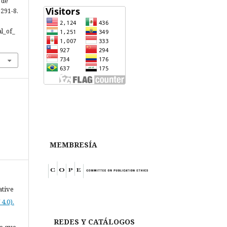
 de
:291-8.
al_of_
MEMBRESÍA
ative
4.0).
REDES Y CATÁLOGOS