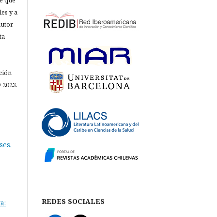
e que
les y a
autor
ta
ción
 2023.
ses.
REDES SOCIALES
a: