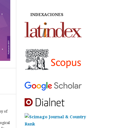
INDEXACIONES
hy of
ogical