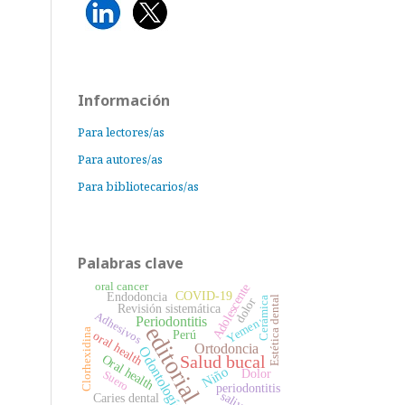
Información
Para lectores/as
Para autores/as
Para bibliotecarios/as
Palabras clave
oral cancer
Adolescente
COVID-19
Endodoncia
Estética dental
Cerámica
dolor
Revisión sistemática
Adhesivos
Periodontitis
Yemen
editorial
Clorhexidina
Perú
oral health
Ortodoncia
Odontología
Oral health
Salud bucal
Niño
Dolor
Suero
periodontitis
saliva
Caries dental