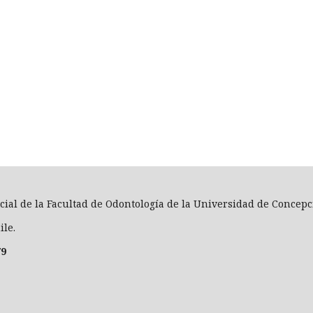
icial de la Facultad de Odontología de la Universidad de Concepc
ile.
79