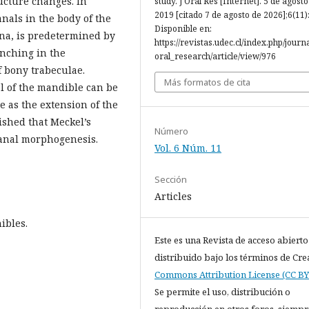
ructure changes. In
study. J Oral Res [Internet]. 5 de agosto
2019 [citado 7 de agosto de 2026];6(11)
anals in the body of the
Disponible en:
ina, is predetermined by
https://revistas.udec.cl/index.php/journ
anching in the
oral_research/article/view/976
 bony trabeculae.
Más formatos de cita
al of the mandible can be
e as the extension of the
lished that Meckel’s
Número
canal morphogenesis.
Vol. 6 Núm. 11
Sección
Articles
ibles.
Este es una Revista de acceso abierto
distribuido bajo los términos de Cre
Commons Attribution License (CC BY 
Se permite el uso, distribución o