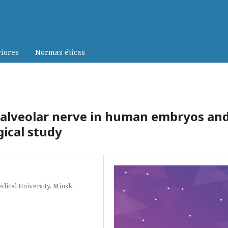
iores
Normas éticas
r alveolar nerve in human embryos an
ical study
ical University, Minsk,