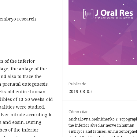
 embryo research
on of the inferior
lage, the anlage of the
nd also to trace the
 prenatal ontogenesis.
Publicado
2019-08-05
eeks-old entire human
dibles of 13-20 weeks-old
lities were studied.
Cómo citar
lver nitrate according to
Michailovna Melnichenko Y. Topograp
n and eosin. During
the inferior alveolar nerve in human
es of the inferior
embryos and fetuses. An histomorphol