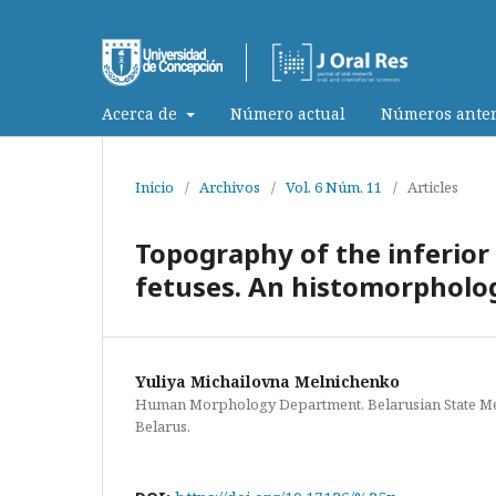
Acerca de
Número actual
Números anter
Inicio
/
Archivos
/
Vol. 6 Núm. 11
/
Articles
Topography of the inferio
fetuses. An histomorpholog
Yuliya Michailovna Melnichenko
Human Morphology Department, Belarusian State Med
Belarus.