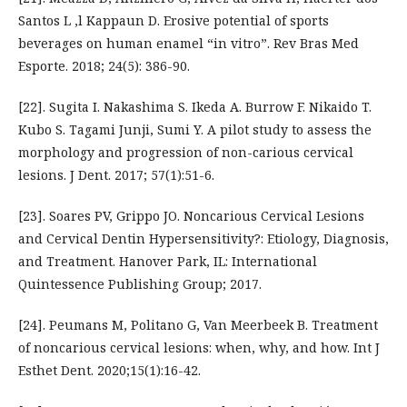
Santos L ,l Kappaun D. Erosive potential of sports
beverages on human enamel “in vitro”. Rev Bras Med
Esporte. 2018; 24(5): 386-90.
[22]. Sugita I. Nakashima S. Ikeda A. Burrow F. Nikaido T.
Kubo S. Tagami Junji, Sumi Y. A pilot study to assess the
morphology and progression of non-carious cervical
lesions. J Dent. 2017; 57(1):51-6.
[23]. Soares PV, Grippo JO. Noncarious Cervical Lesions
and Cervical Dentin Hypersensitivity?: Etiology, Diagnosis,
and Treatment. Hanover Park, IL: International
Quintessence Publishing Group; 2017.
[24]. Peumans M, Politano G, Van Meerbeek B. Treatment
of noncarious cervical lesions: when, why, and how. Int J
Esthet Dent. 2020;15(1):16-42.