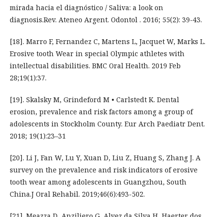
mirada hacia el diagnóstico / Saliva: a look on
diagnosis.Rev. Ateneo Argent. Odontol . 2016; 55(2): 39-43.
[18]. Marro F, Fernandez C, Martens L, Jacquet W, Marks L.
Erosive tooth Wear in special Olympic athletes with
intellectual disabilities. BMC Oral Health. 2019 Feb
28;19(1):37.
[19]. Skalsky M, Grindeford M • Carlstedt K. Dental
erosion, prevalence and risk factors among a group of
adolescents in Stockholm County. Eur Arch Paediatr Dent.
2018; 19(1):23–31
[20]. Li J, Fan W, Lu Y, Xuan D, Liu Z, Huang S, Zhang J. A
survey on the prevalence and risk indicators of erosive
tooth wear among adolescents in Guangzhou, South
China.J Oral Rehabil. 2019;46(6):493-502.
[21]. Meazza D, Anziliero G, Alvez da Silva H, Haerter dos