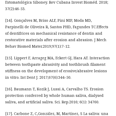
Estomatológica Siboney. Rev Cubana Invest Bioméd. 2018;
37(2):46-53.
[14]. Gonçalves M, Briso ALF, Pini NIP, Moda MD,
Parpinelli de Oliveira R, Santos PHD, Fagundes TC.Effects
of dentifrices on mechanical resistance of dentin and
restorative materials after erosion and abrasion. J Mech
Behav Biomed Mater.2019;97(1):7-12.
[15]. Lippert F, Arrageg MA, Eckert GJ, Hara AT. Interaction
between toothpaste abrasivity and toothbrush filament
stiffness on the development of erosive/abrasive lesions
in vitro. Int Dent J. 2017;67(6):344–50.
[16]. Baumann T, Kozik J, Lussi A, Carvalho TS. Erosion
protection conferred by whole human saliva, dialysed
saliva, and artificial saliva. Sci. Rep.2016; 6(1): 34760.
[17]. Carbone Z, C,González, M, Martínez, S La saliva: una