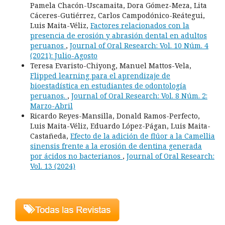
Pamela Chacón-Uscamaita, Dora Gómez-Meza, Lita
Cáceres-Gutiérrez, Carlos Campodónico-Reátegui,
Luis Maita-Véliz,
Factores relacionados con la
presencia de erosión y abrasión dental en adultos
peruanos
,
Journal of Oral Research: Vol. 10 Núm. 4
(2021): Julio-Agosto
Teresa Evaristo-Chiyong, Manuel Mattos-Vela,
Flipped learning para el aprendizaje de
bioestadística en estudiantes de odontología
peruanos.
,
Journal of Oral Research: Vol. 8 Núm. 2:
Marzo-Abril
Ricardo Reyes-Mansilla, Donald Ramos-Perfecto,
Luis Maita-Véliz, Eduardo López-Págan, Luis Maita-
Castañeda,
Efecto de la adición de flúor a la Camellia
sinensis frente a la erosión de dentina generada
por ácidos no bacterianos
,
Journal of Oral Research:
Vol. 13 (2024)