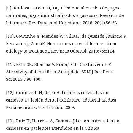
[9]. Ruilova C, León D, Tay L. Potencial erosivo de jugos
naturales, jugos industrializados y gaseosas: Revisión de
Literatura. Rev Estomatol Herediana. 2018; 28(1):56-63.
[10]. Coutinho A, Mendes W, VillasF, de QueirósJ, Márcio P,
BernadonJ, VilelaE, Noncarious cervical lesions: from
etiology to treatment. Rev Bras Odontol. 2018;75:e114.
[11]. Rath SK, Sharma V, Pratap C B, Chaturvedi T P.
Abrasivity of dentrifices: An update. SRM J Res Dent
Sci.2016;7:96-100.
[12]. Cunibertti N, Rossi H. Lesiones cervicales no
cariosas. La lesión dental del futuro. Editorial Médica
Panamericana. 1ra. Edición. 2009.
[13]. Ruiz H, Herrera A, Gamboa J Lesiones dentales no
cariosas en pacientes atendidos en la Clínica