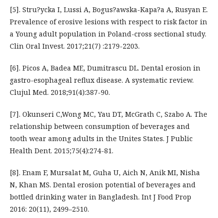
[5]. Stru?ycka I, Lussi A, Bogus?awska-Kapa?a A, Rusyan E.
Prevalence of erosive lesions with respect to risk factor in
a Young adult population in Poland-cross sectional study.
Clin Oral Invest. 2017;21(7) :2179-2203.
[6]. Picos A, Badea ME, Dumitrascu DL. Dental erosion in
gastro-esophageal reflux disease. A systematic review.
Clujul Med. 2018;91(4):387-90.
[7]. Okunseri C,Wong MC, Yau DT, McGrath C, Szabo A. The
relationship between consumption of beverages and
tooth wear among adults in the Unites States. J Public
Health Dent. 2015;75(4):274-81.
[8]. Enam F, Mursalat M, Guha U, Aich N, Anik MI, Nisha
N, Khan MS. Dental erosion potential of beverages and
bottled drinking water in Bangladesh. Int J Food Prop
2016: 20(11), 2499–2510.