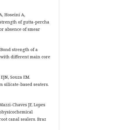
A, Hoseini A,
trength of gutta-percha
 or absence of smear
 Bond strength of a
 with different main core
a EJN, Souza EM.
 silicate-based seaters.
 Mazzi-Chaves JF, Lopes
 physicochemical
oot canal sealers. Braz