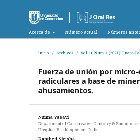
Acerca de
Número actual
Números anter
Inicio
/
Archivos
/
Vol. 10 Núm. 1 (2021): Enero-F
Fuerza de unión por micro-
radiculares a base de mine
ahusamientos.
Nunna Vasavi
Department of Conservative Dentistry & Endodonics
Hospital, Visakhapatnam, India.
Kantheti Sirisha