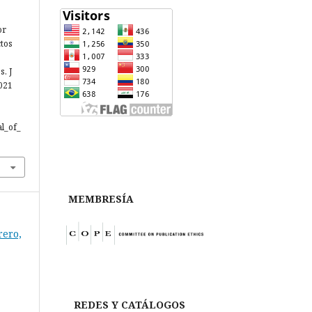
or
ctos
. J
2021
al_of_
MEMBRESÍA
rero,
REDES Y CATÁLOGOS