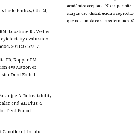
académica aceptada. No se permite
e’ s Endodontics, 6th Ed,
ningún uso, distribución o reproduc
que no cumpla con estos términos. ©
 BM, Loushine RJ, Weller
 cytotoxicity evaluation
ndod. 2011;37:673-7.
etta FB, Kopper PM,
tion evaluation of
estor Dent Endod.
Paranjpe A. Retreatability
ealer and AH Plus: a
or Dent Endod.
Camilleri J. In situ