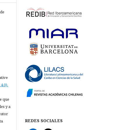
 de
ative
4.0).
e que
les y a
autor
REDES SOCIALES
ta