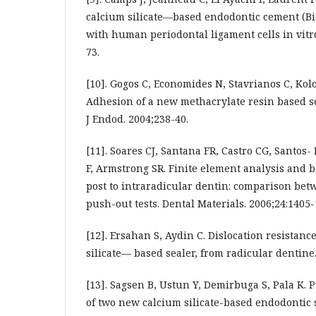
calcium silicate—based endodontic cement (Bio
with human periodontal ligament cells in vitro
73.
[10]. Gogos C, Economides N, Stavrianos C, Kol
Adhesion of a new methacrylate resin based s
J Endod. 2004;238-40.
[11]. Soares CJ, Santana FR, Castro CG, Santos-
F, Armstrong SR. Finite element analysis and b
post to intraradicular dentin: comparison bet
push-out tests. Dental Materials. 2006;24:1405-
[12]. Ersahan S, Aydin C. Dislocation resistance
silicate— based sealer, from radicular dentine.
[13]. Sagsen B, Ustun Y, Demirbuga S, Pala K.
of two new calcium silicate-based endodontic s