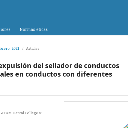
iores
Normas éticas
ebrero, 2021
/
Articles
expulsión del sellador de conductos
rales en conductos con diferentes
 GITAM Dental College &