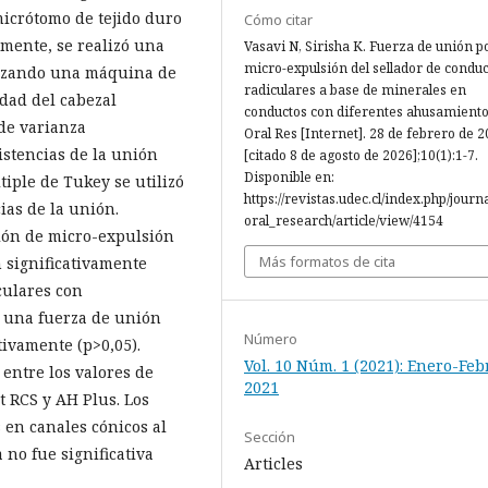
micrótomo de tejido duro
Cómo citar
rmente, se realizó una
Vasavi N, Sirisha K. Fuerza de unión p
micro-expulsión del sellador de condu
lizando una máquina de
radiculares a base de minerales en
dad del cabezal
conductos con diferentes ahusamientos
 de varianza
Oral Res [Internet]. 28 de febrero de 
istencias de la unión
[citado 8 de agosto de 2026];10(1):1-7.
Disponible en:
tiple de Tukey se utilizó
https://revistas.udec.cl/index.php/journ
ias de la unión.
oral_research/article/view/4154
ión de micro-expulsión
Más formatos de cita
 significativamente
culares con
 una fuerza de unión
Número
tivamente (p>0,05).
Vol. 10 Núm. 1 (2021): Enero-Feb
 entre los valores de
2021
 RCS y AH Plus. Los
 en canales cónicos al
Sección
no fue significativa
Articles