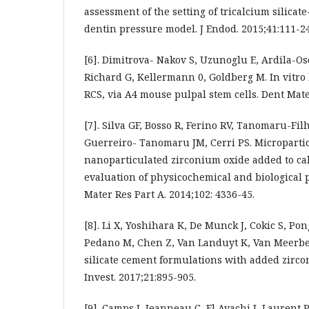
assessment of the setting of tricalcium silicat
dentin pressure model. J Endod. 2015;41:111-24
[6]. Dimitrova- Nakov S, Uzunoglu E, Ardila-Os
Richard G, Kellermann 0, Goldberg M. In vitro 
RCS, via A4 mouse pulpal stem cells. Dent Mate
[7]. Silva GF, Bosso R, Ferino RV, Tanomaru-Fil
Guerreiro- Tanomaru JM, Cerri PS. Microparti
nanoparticulated zirconium oxide added to cal
evaluation of physicochemical and biological 
Mater Res Part A. 2014;102: 4336-45.
[8]. Li X, Yoshihara K, De Munck J, Cokic S, Po
Pedano M, Chen Z, Van Landuyt K, Van Meerbe
silicate cement formulations with added zirco
Invest. 2017;21:895-905.
[9]. Camps J, Jeanneau C, El Ayachi I, Laurent P,