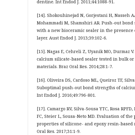
dentine. Int Endod J. 2011;44:1088-91.
[14]. Shokouhinejad N, Gorjestani H, Nasseh A
Mohammadi M, Shamshiri AR. Push-out bond s
with a new bioceramic sealer in the presence
layer. Aust Endod J. 2013;39:102-6.
[15]. Nagas E, Cehreli Z, Uyanik MO, Durmaz V.
calcium silicate-based sealer tested in bulk or
materials. Braz Oral Res. 2014;28:1-7.
[16]. Oliveira DS, Cardoso ML, Queiroz TF, Silv
Suboptimal push-out bond strengths of calcium
Int Endod J. 2016;49:796-801.
[17]. Camargo RV, Silva-Sousa YTC, Rosa RPFD,
FC, Steier L, Sousa-Neto MD. Evaluation of the
properties of silicone- and epoxy resin-based r
Oral Res. 2017;31:1-9.