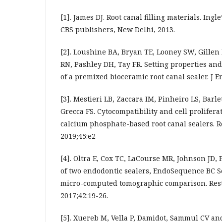
[1]. James DJ. Root canal filling materials. Ingl
CBS publishers, New Delhi, 2013.
[2]. Loushine BA, Bryan TE, Looney SW, Gillen
RN, Pashley DH, Tay FR. Setting properties and
of a premixed bioceramic root canal sealer. J E
[3]. Mestieri LB, Zaccara IM, Pinheiro LS, Barl
Grecca FS. Cytocompatibility and cell prolifera
calcium phosphate-based root canal sealers. R
2019;45:e2
[4]. Oltra E, Cox TC, LaCourse MR, Johnson JD, 
of two endodontic sealers, EndoSequence BC S
micro-computed tomographic comparison. Rest
2017;42:19-26.
[5]. Xuereb M, Vella P, Damidot, Sammul CV and 