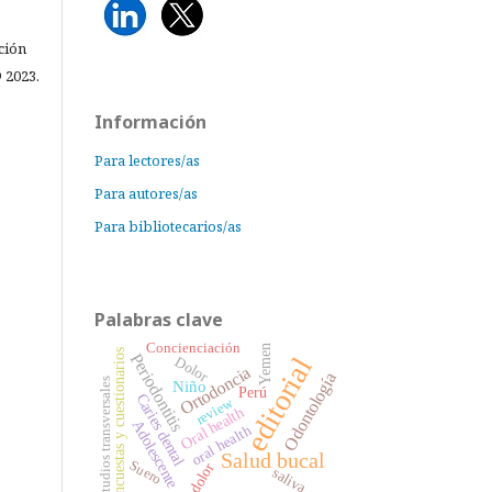
ción
 2023.
Información
Para lectores/as
Para autores/as
Para bibliotecarios/as
Palabras clave
Concienciación
Yemen
Encuestas y cuestionarios
Periodontitis
editorial
Dolor
Ortodoncia
Odontología
Estudios transversales
Niño
Perú
Caries dental
review
Oral health
Adolescente
oral health
Salud bucal
Suero
dolor
saliva