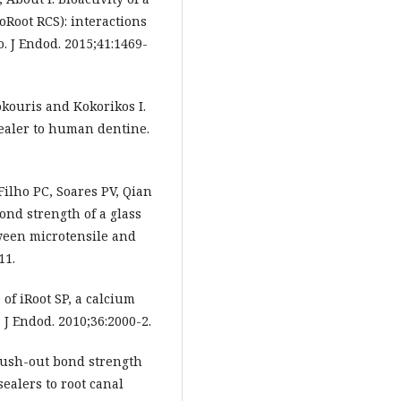
Root RCS): interactions
. J Endod. 2015;41:1469-
okouris and Kokorikos I.
ealer to human dentine.
 Filho PC, Soares PV, Qian
ond strength of a glass
ween microtensile and
11.
 of iRoot SP, a calcium
 J Endod. 2010;36:2000-2.
 Push-out bond strength
ealers to root canal