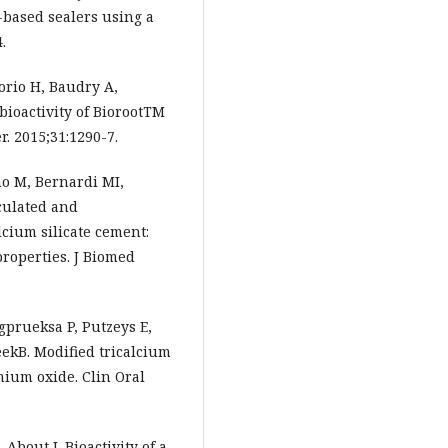
e-based sealers using a
.
orio H, Baudry A,
bioactivity of BiorootTM
r. 2015;31:1290-7.
ho M, Bernardi MI,
culated and
cium silicate cement:
properties. J Biomed
ngprueksa P, Putzeys E,
ekB. Modified tricalcium
nium oxide. Clin Oral
 About I. Bioactivity of a