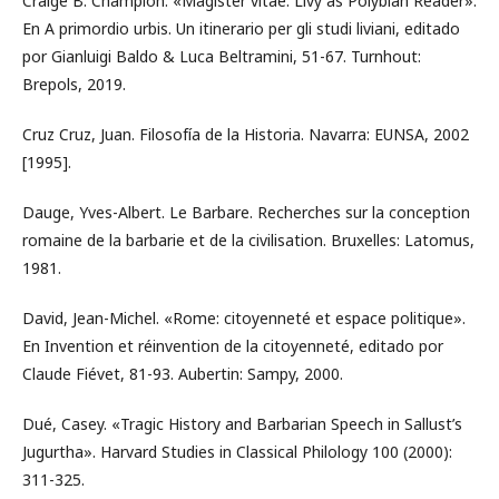
Craige B. Champion. «Magister vitae. Livy as Polybian Reader».
En A primordio urbis. Un itinerario per gli studi liviani, editado
por Gianluigi Baldo & Luca Beltramini, 51-67. Turnhout:
Brepols, 2019.
Cruz Cruz, Juan. Filosofía de la Historia. Navarra: EUNSA, 2002
[1995].
Dauge, Yves-Albert. Le Barbare. Recherches sur la conception
romaine de la barbarie et de la civilisation. Bruxelles: Latomus,
1981.
David, Jean-Michel. «Rome: citoyenneté et espace politique».
En Invention et réinvention de la citoyenneté, editado por
Claude Fiévet, 81-93. Aubertin: Sampy, 2000.
Dué, Casey. «Tragic History and Barbarian Speech in Sallust’s
Jugurtha». Harvard Studies in Classical Philology 100 (2000):
311-325.