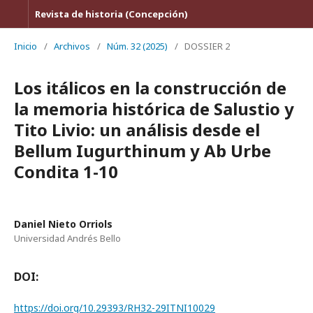
Revista de historia (Concepción)
Inicio
/
Archivos
/
Núm. 32 (2025)
/
DOSSIER 2
Los itálicos en la construcción de
la memoria histórica de Salustio y
Tito Livio: un análisis desde el
Bellum Iugurthinum y Ab Urbe
Condita 1-10
Daniel Nieto Orriols
Universidad Andrés Bello
DOI:
https://doi.org/10.29393/RH32-29ITNI10029