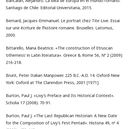
Bancalari, Alejandro. La idea de Europa en el mundo romano.
Santiago de Chile: Editorial Universitaria, 2015.
Bernard, Jacques-Emmanuel. Le portrait chez Tite-Live. Essai
sur une écriture de l’histoire romaine. Bruxelles: Latomus,
2000.
Bittarello, Maria Beatrice. «The construction of Etruscan
‘otherness’ in Latin literatura». Greece & Rome 56, Nº 2 (2009):
216-218.
Brunt, Peter. Italian Manpower. 225 B.C.-A.D. 14. Oxford-New
York: Oxford at The Clarendon Press, 2001 [1971].
Burton, Paul J. «Livy’s Preface and Its Historical Context».
Scholia 17 (2008): 70-91.
Burton, Paul J. «The Last Republican Historian: A New Date
for the Composition of Livy’s First Pentad». Historia 49, nº 4