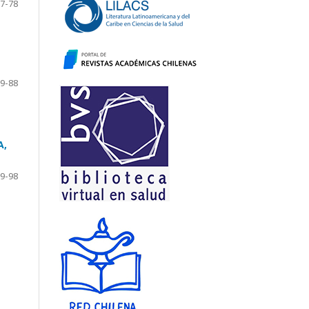
7-78
9-88
A,
9-98