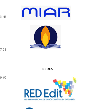
3-45
7-58
REDES
9-66