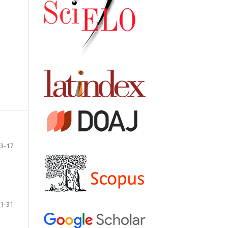
3-17
1-31