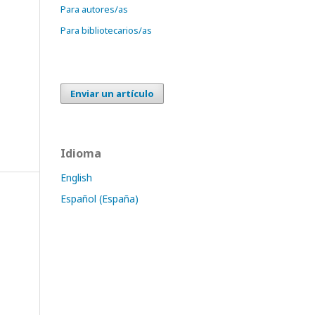
Para autores/as
Para bibliotecarios/as
Enviar un artículo
Idioma
English
Español (España)