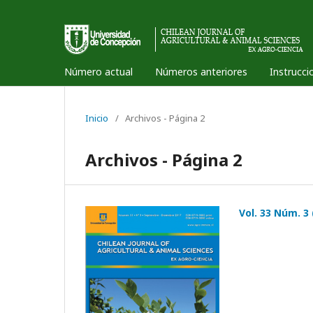
Número actual
Números anteriores
Instrucci
Inicio
/
Archivos - Página 2
Archivos - Página 2
Vol. 33 Núm. 3 