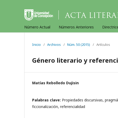
Número Actual
Números Anteriores
Directric
Inicio
/
Archivos
/
Núm. 50 (2015)
/
Artículos
Género literario y referenci
Matías Rebolledo Dujisin
Palabras clave:
Propiedades discursivas, pragmáti
ficcionalización, referencialidad