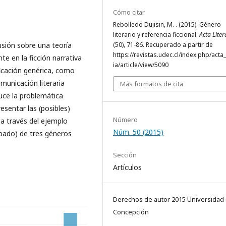
Cómo citar
Rebolledo Dujisin, M. . (2015). Género
literario y referencia ficcional.
Acta Liter
cusión sobre una teoría
(50), 71-86. Recuperado a partir de
https://revistas.udec.cl/index.php/acta_
nte en la ficción narrativa
ia/article/view/5090
ificación genérica, como
omunicación literaria
Más formatos de cita
uce la problemática
resentar las (posibles)
Número
 a través del ejemplo
Núm. 50 (2015)
bado) de tres géneros
Sección
Artículos
Derechos de autor 2015 Universidad
Concepción