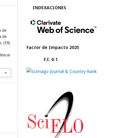
INDEXACIONES
a de
a de
a
, (39),
Factor de Impacto 2025
literar
F.I. 0.1