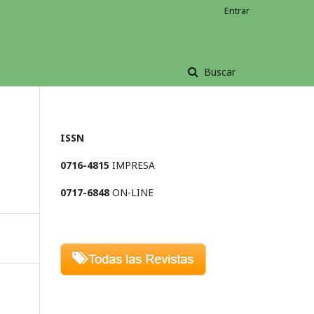
Entrar
Buscar
ISSN
l
0716-4815
IMPRESA
0717-6848
ON-LINE