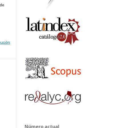
 de
bución
Número actual