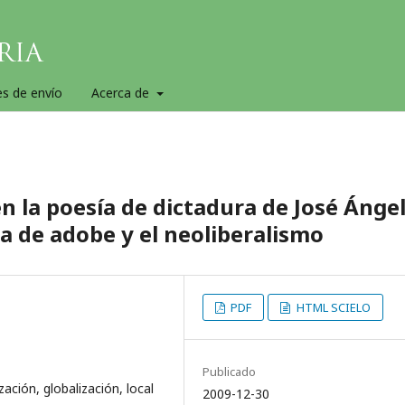
es de envío
Acerca de
en la poesía de dictadura de José Ánge
sa de adobe y el neoliberalismo
PDF
HTML SCIELO
Publicado
zación, globalización, local
2009-12-30