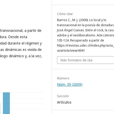
Cómo citar
Barros C., M. J. (2009). Lo local y lo
transnacional en la poesía de dictadur
 transnacional, a partir de
José Ángel Cuevas. Entre el rock, la cas
adobe y el neoliberalismo.
Acta Literari
adura. Desde esta
105-124. Recuperado a partir de
iudad durante el régimen y
https://revistas.udec.cl/index.php/acta_
bas dinámicas es vivida de
ia/article/view/4941
logo dinámico y, a la vez,
Más formatos de cita
Número
Núm. 39 (2009)
Sección
Artículos