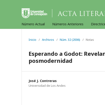
Número Actual
Números Anteriores
Directric
Inicio
/
Archivos
/
Núm. 32 (2006)
/
Notas
Esperando a Godot: Revelan
posmodernidad
José J. Contreras
Universidad de Los Andes