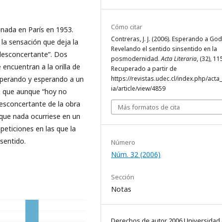
Cómo citar
ada en París en 1953.
Contreras, J. J. (2006). Esperando a God
 la sensación que deja la
Revelando el sentido sinsentido en la
“desconcertante”. Dos
posmodernidad.
Acta Literaria
, (32), 1
encuentran a la orilla de
Recuperado a partir de
sperando y esperando a un
https://revistas.udec.cl/index.php/acta_
ia/article/view/4859
o que aunque “hoy no
desconcertante de la obra
Más formatos de cita
que nada ocurriese en un
peticiones en las que la
sentido.
Número
Núm. 32 (2006)
Sección
Notas
Derechos de autor 2006 Universidad