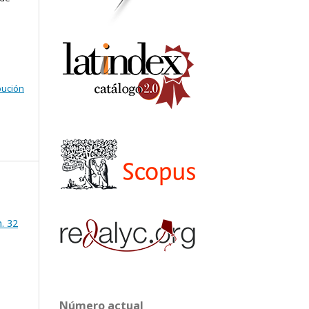
bución
. 32
Número actual